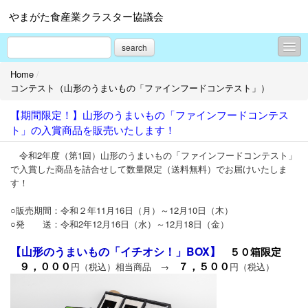
やまがた食産業クラスター協議会
search
Home
/
お知らせ
コンテスト（山形のうまいもの「ファインフードコンテスト」）
コンテスト（山形のうまいもの「ファインフードコンテスト」）
【期間限定！】山形のうまいもの「ファインフードコンテス
ト」の入賞商品を販売いたします！
コンテスト（やまがた土産菓子コンテスト）
令和2年度（第1回）山形のうまいもの「ファインフードコンテスト」
コンテスト（やまがたふるさと食品コンクール）
で入賞した商品を詰合せして数量限定（送料無料）でお届けいたしま
す！
コンテスト（米粉コンテスト）
○販売期間：令和２年11月16日（月）～12月10日（木）
展示会・商談会
○発 送：令和2年12月16日（水）～12月18日（金）
セミナー・イベント
【山形のうまいもの「イチオシ！」BOX】
５０箱限定
９，０００
７，５００
円（税込）相当商品 →
円（税込）
ビジネススクール
山形食品産業協議会