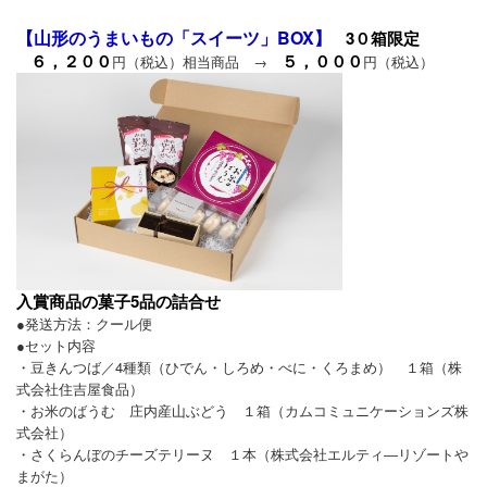
【山形のうまいもの「スイーツ」BOX】
3０箱限定
６，２００
５，０００
円（税込）相当商品 →
円（税込）
入賞商品の菓子5品の詰合せ
●発送方法：クール便
●セット内容
・豆きんつば／4種類（ひでん・しろめ・べに・くろまめ） １箱（株
式会社住吉屋食品）
・お米のばうむ 庄内産山ぶどう １箱（カムコミュニケーションズ株
式会社）
・さくらんぼのチーズテリーヌ １本（株式会社エルティ―リゾートや
まがた）