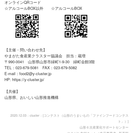
オンラインQRコード
☆アルコールBOX以外 ☆アルコールBOX
【主催・問い合わせ先】
やまがた食産業クラスター協議会 担当：蔵増
〒990-0041 山形県山形市緑町1-9-30 緑町会館3階
TEL：023-679-5081 FAX：023-679-5082
E-mail：food2@y-cluster.jp
HP: https://y-cluster.jp/
【共催】
山形県、おいしい山形推進機構
2020.12.03：cluster：[
コンテスト（山形のうまいもの「ファインフードコンテス
ト」）
]
山形６次産業化サポートセンター
やまがた食材ネット／食品事業者 ※新着順