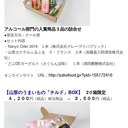
アルコール部門の入賞商品３品の詰合せ
●発送方法：クール便
●セット内容
・Nanyo Cider 2019 １本（株式会社グレープリパブリック）
・山形カクテルふるふる ラ・フランス ２本（加藤嘉八郎酒造株式会
社）
・どぶDEヨーグルト（さくらんぼ味） １本（酒田醗酵株式会社）
http://sakefood.jp/?pid=155172416
オンラインサイト URL：
【山形のうまいもの「チルド」BOX】
2０箱限定
４，２００
３，５００
円（税込）相当商品 →
円（税込）