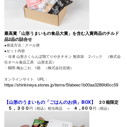
最高賞「山形うまいもの食品大賞」を含む入賞商品のチルド
品2品の詰合せ
●発送方法：クール便
●セット内容
・冷凍 山形さくらんぼ鶏てりやきチキン 無添加 ２パック （株式会
社オール食品工房 山形支店）
・鶴岡 梅おこわ 1箱 （株式会社佐徳）
オンラインサイト URL：
https://shinkineya.stores.jp/items/5fabeec1b00aa3286fd0cc59
【山形のうまいもの「ごはんのお供」BOX】
2０箱限定
５，３００
４，0００
円（税込）相当商品 →
円（税込）