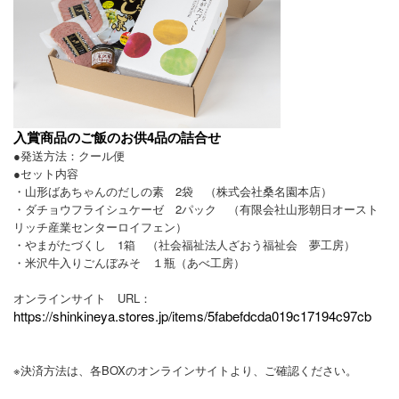
入賞商品のご飯のお供4品の詰合せ
●発送方法：クール便
●セット内容
・山形ばあちゃんのだしの素 2袋 （株式会社桑名園本店）
・ダチョウフライシュケーゼ 2パック （有限会社山形朝日オースト
リッチ産業センターロイフェン）
・やまがたづくし 1箱 （社会福祉法人ざおう福祉会 夢工房）
・米沢牛入りごんぼみそ １瓶（あべ工房）
オンラインサイト URL：
https://shinkineya.stores.jp/items/5fabefdcda019c17194c97cb
※決済方法は、各BOXのオンラインサイトより、ご確認ください。