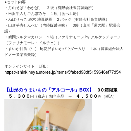
●セット内容
・月山そば「わかば」 ３袋（有限会社玉谷製麺所）
・米沢牛入りごんぼみそ １瓶（あべ工房）
・ねばりっこ 経木 地豆納豆 ２パック（有限会社高畠納豆）
・山形芋煮せんべい（内陸版醤油味） 3袋（山形「道の駅」駅長会
議）
・鶴岡シルクマカロン １箱（ファリナモーレ by アルケッチャーノ
（ファリナモーレ・ドルチェ））
・すいか甘酒（生） 尾花沢すいかパウダー入り １本（農事組合法人
ドメーヌ楽酒楽粋）
オンラインサイト URL：
https://shinkineya.stores.jp/items/5fabed98df5159646ef77d54
【山形のうまいもの「アルコール」BOX】
3０箱限定
５，３００
４，５００
円（税込）相当商品 →
円（税込）