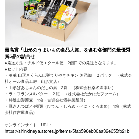
山形産 新グルメ発見！プロジェクト
プロフィール
お問合せ
最高賞「山形のうまいもの食品大賞」を含む各部門の最優秀
賞5品の詰合せ
●発送方法：チルド便＋クール便 2個口での発送となります。
●セット内容
・冷凍 山形さくらんぼ鶏てりやきチキン 無添加 ２パック （株式会
社オール食品工房 山形支店）
・山形ばあちゃんのだしの素 2袋 （株式会社桑名園本店）
・ラ・フランス&バター ２瓶 （株式会社たかはたファーム）
・特選山形蕎麦 1箱（合資会社酒井製麺所）
・豆きんつば／4種類（ひでん・しろめ・べに・くろまめ） 1箱（株式
会社住吉屋食品）
オンラインサイト URL：
https://shinkineya.stores.jp/items/5fab590eb00aa32e655fb21b