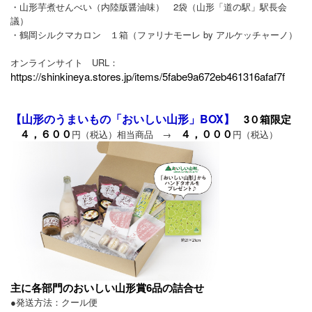
・山形芋煮せんべい（内陸版醤油味） 2袋（山形「道の駅」駅長会
議）
・鶴岡シルクマカロン １箱（ファリナモーレ by アルケッチャーノ）
オンラインサイト URL：
https://shinkineya.stores.jp/items/5fabe9a672eb461316afaf7f
【山形のうまいもの「おいしい山形」BOX】
3０箱限定
４，６００
４，０００
円（税込）相当商品 →
円（税込）
主に各部門のおいしい山形賞6品の詰合せ
●発送方法：クール便