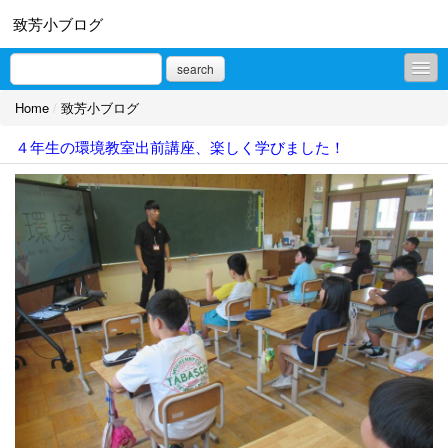
致芳小ブログ
search
Home
/
致芳小ブログ
致芳小ブログ
４年生の環境教室出前講座、楽しく学びました！
プロフィール