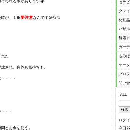
そわれる事があります😭
セラピ
クレイ
要注意
た時が、１番
なんです😅💦💦
化粧品
バザル
酵素ド
ガーデ
もみほ
された
ケータ
解放され、身体も気持ちも、
プロフ
に・・・・
問い合
い・・・
ログイ
時間とお金を使う』
今日2