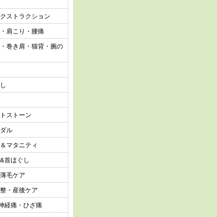
クストラクション
・肩こり・腰痛
・巻き肩・猫背・腕の
し
トストーン
ダル
＆マタニティ
&首ほぐし
薄毛ケア
整・産後ケア
神経痛・ひざ痛