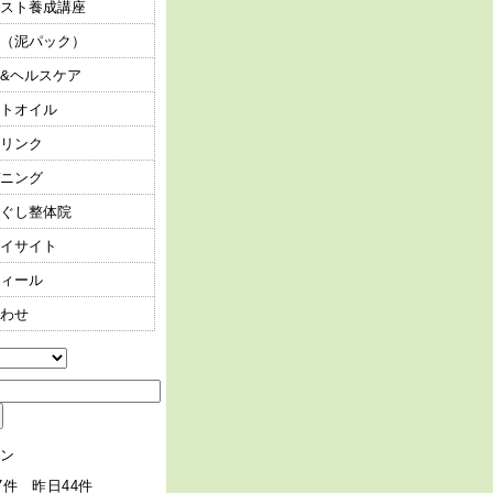
スト養成講座
（泥パック）
&ヘルスケア
トオイル
リンク
ニング
ぐし整体院
イサイト
ィール
わせ
ン
7件 昨日44件