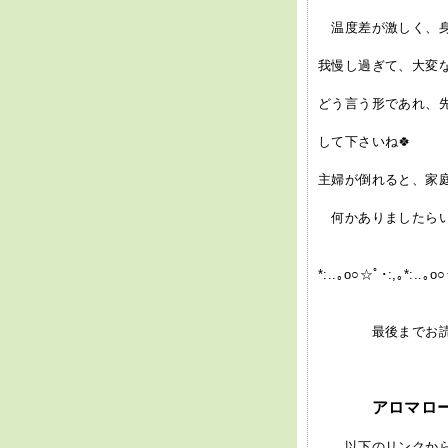
温度差が激しく、身
我慢し過ぎて、大変
どう言う形であれ、
して下さいね🍀
主婦が倒れると、家庭
何かありましたらい
*:..｡o○☆ﾟ･:,｡*:..｡o
最後までお読みく
アロマロー
以下のリンクから