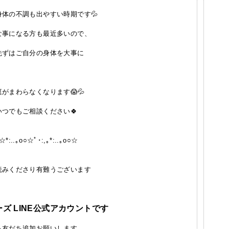
体の不調も出やすい時期です💦
な事になる方も最近多いので、
先ずはご自分の身体を大事に
がまわらなくなります😱💦
つでもご相談ください🍀
○☆*:..｡o○☆ﾟ･:,｡*:..｡o○☆
ださり有難うございます
ズ LINE公式アカウントです
友だち追加お願いします