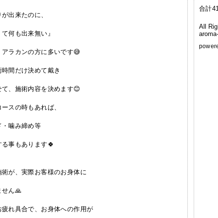
合計41
りが出来たのに、
All Ri
何も出来無い』
aroma-
power
アラカンの方に多いです😅
術時間だけ決めて戴き
て、施術内容を決めます😊
コースの時もあれば、
ド・噛み締め等
る事もあります🍀
術が、実際お客様のお身体に
せん🙏
お疲れ具合で、お身体への作用が