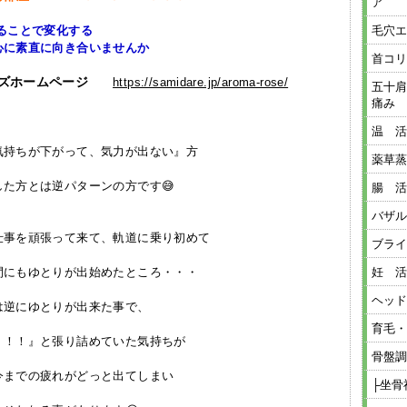
ア
ることで変化する
毛穴エ
に向き合いませんか
首コリ
ズホームページ
https://samidare.jp/aroma-rose/
五十肩
痛み
温 活
持ちが下がって、気力が出ない』方
薬草蒸
た方とは逆パターンの方です😅
腸 活
バザル
事を頑張って来て、軌道に乗り初めて
ブライ
間にもゆとりが出始めたところ・・・
妊 活
ヘッド
は逆にゆとりが出来た事で、
育毛・
！！！』と張り詰めていた気持ちが
骨盤調
今までの疲れがどっと出てしまい
├坐骨