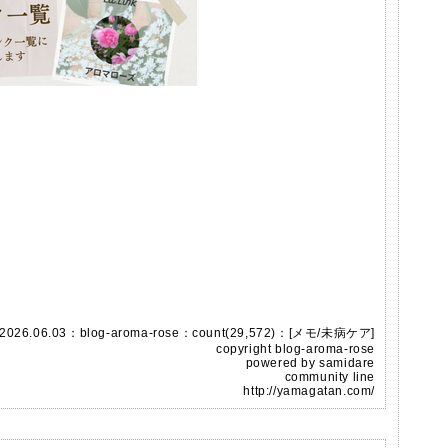
2026.06.03：
blog-aroma-rose
：count(29,572)：[
メモ
/
未病ケア
]
copyright
blog-aroma-rose
powered by
samidare
community line
http://yamagatan.com/