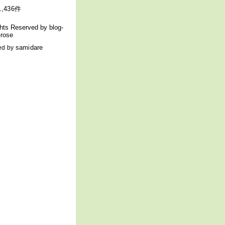
,436件
ghts Reserved by blog-
rose
samidare
ed by