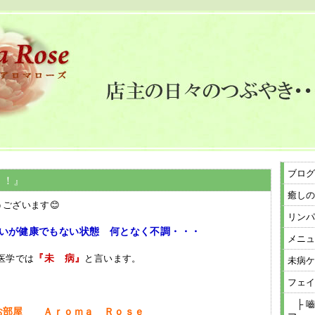
ブログ
！！』
癒しの
ございます😊
リンパ
いが健康でもない状態 何となく不調・・・
メニュ
『未 病』
医学では
と言います。
未病ケ
フェイ
├ 嚙
 Ａｒｏｍａ Ｒｏｓｅ