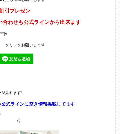
 割引プレゼン
合わせも公式ラインから出来ます
^)v
お願いします
ジ見れます!!
や公式ラインに空き情報掲載してます
す
