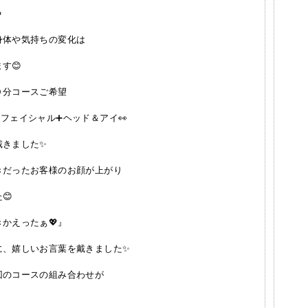

身体や気持ちの変化は
す😊
分コースご希望
フェイシャル➕️ヘッド＆アイ👀
戴きました✨
だったお客様のお顔が上がり
😊
かえったぁ💖』
に、嬉しいお言葉を戴きました✨
のコースの組み合わせが