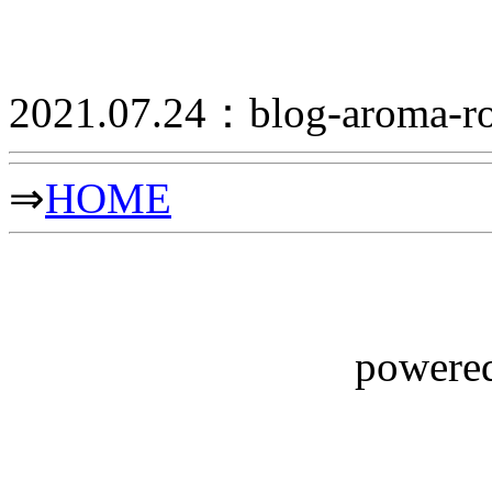
2021.07.24：blog-aroma-r
⇒
HOME
powere