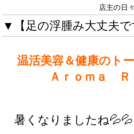
店主の日
▼【足の浮腫み大丈夫で
温活美容＆健康の
Ａｒｏｍａ Ｒｏ
暑くなりましたね💦💦