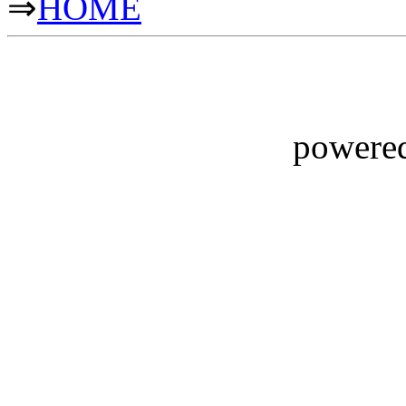
⇒
HOME
powere