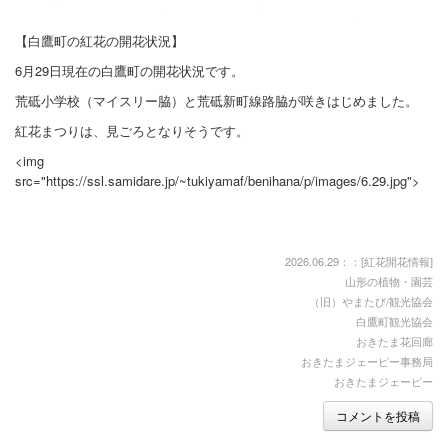
しらたかを楽しむ - 泊まる
【白鷹町の紅花の開花状況】
しらたかを楽しむ - 買う
6月29日現在の白鷹町の開花状況です。
しらたかを楽しむ - 遊ぶ/体験する
荒砥小学校（マイスリー脇）と荒砥新町線路脇が咲きはじめました。
紅花まつりは、見ごろとなりそうです。
桜開花情報
<img
紅花開花情報
src="https://ssl.samidare.jp/~tukiyamaf/benihana/p/images/6.29.jpg">
特集 - さくらまつり, 新そばキャンペーン, 紅花まつり, 鮎まつり
■お知らせ
2026.06.29：：[
紅花開花情報
]
山形の植物・園芸
■春・古典桜の里
（旧）やまたび/観光協会
白鷹町観光協会
■初夏・高い山
おきたま花回廊
おきたまジェーピー事務局
■夏・紅花生育日記
おきたまジェーピー
コメントを投稿
■ └ 2008年