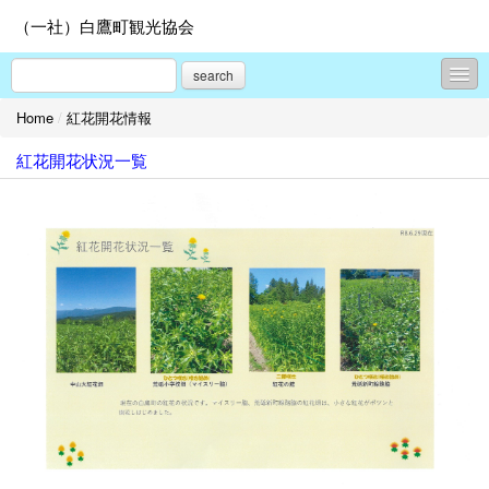
（一社）白鷹町観光協会
search
Home
/
紅花開花情報
新着情報
紅花開花状況一覧
旬の白鷹情報
春サクラ
夏はベニバナ
秋はアユ
冬は隠れ蕎麦屋の里
モデルコース
しらたかを楽しむ - 見る
しらたかを楽しむ - 食べる