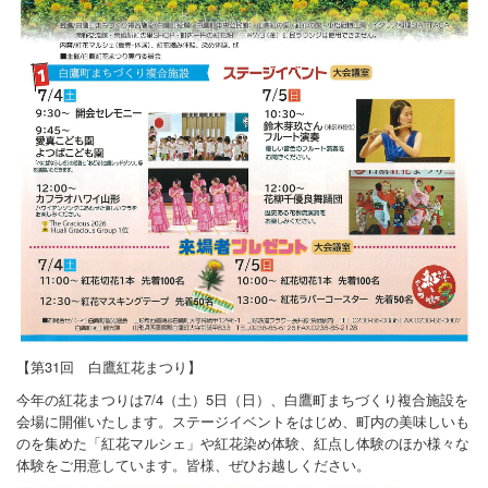
しらたかを楽しむ - 泊まる
しらたかを楽しむ - 買う
しらたかを楽しむ - 遊ぶ/体験する
桜開花情報
紅花開花情報
特集 - さくらまつり, 新そばキャンペーン, 紅花まつり, 鮎まつり
■お知らせ
■春・古典桜の里
【第31回 白鷹紅花まつり】
■初夏・高い山
今年の紅花まつりは7/4（土）5日（日）、白鷹町まちづくり複合施設を
■夏・紅花生育日記
会場に開催いたします。ステージイベントをはじめ、町内の美味しいも
のを集めた「紅花マルシェ」や紅花染め体験、紅点し体験のほか様々な
■ └ 2008年
体験をご用意しています。皆様、ぜひお越しください。