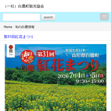
（一社）白鷹町観光協会
search
Home
/
旬の白鷹情報
新着情報
第31回紅花まつり
旬の白鷹情報
春サクラ
夏はベニバナ
秋はアユ
冬は隠れ蕎麦屋の里
モデルコース
しらたかを楽しむ - 見る
しらたかを楽しむ - 食べる