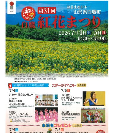
■ └ 2006-2007
■白鷹紅花まつり
■秋・鮎
■白鷹鮎まつり
■冬・隠れそば屋の里
プロフィール
お問合せ