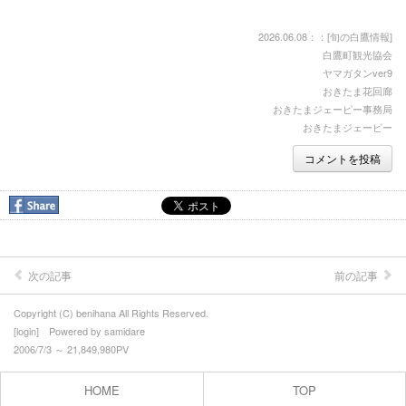
2026.06.08：：[
旬の白鷹情報
]
白鷹町観光協会
ヤマガタンver9
おきたま花回廊
おきたまジェーピー事務局
おきたまジェーピー
コメントを投稿
次の記事
前の記事
Copyright (C) benihana All Rights Reserved.
[
login
] Powered by
samidare
2006/7/3 ～ 21,849,980PV
HOME
TOP