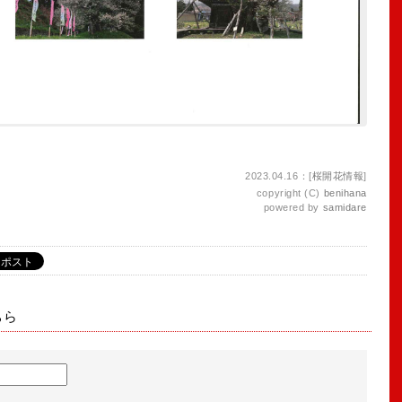
2023.04.16：[
桜開花情報
]
copyright (C)
benihana
powered by
samidare
ちら