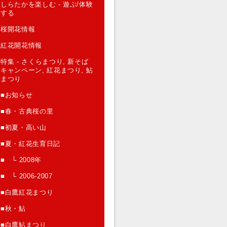
しらたかを楽しむ - 遊ぶ/体験
する
桜開花情報
紅花開花情報
特集 - さくらまつり, 新そば
キャンペーン, 紅花まつり, 鮎
まつり
■お知らせ
■春・古典桜の里
■初夏・高い山
■夏・紅花生育日記
■ └ 2008年
■ └ 2006-2007
■白鷹紅花まつり
■秋・鮎
■白鷹鮎まつり