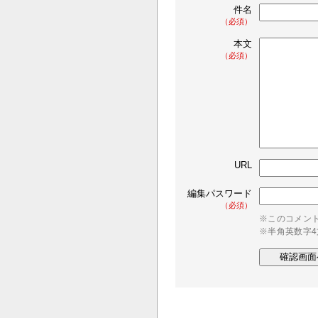
件名
（必須）
本文
（必須）
URL
編集パスワード
（必須）
※このコメン
※半角英数字