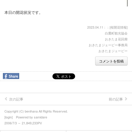
しらたかを楽しむ - 泊まる
本日の開花状況です。
しらたかを楽しむ - 買う
2023.04.11：：[
桜開花情報
]
しらたかを楽しむ - 遊ぶ/体験する
白鷹町観光協会
おきたま花回廊
桜開花情報
おきたまジェーピー事務局
おきたまジェーピー
紅花開花情報
コメントを投稿
特集 - さくらまつり, 新そばキャンペーン, 紅花まつり, 鮎まつり
■お知らせ
■春・古典桜の里
次の記事
前の記事
■初夏・高い山
Copyright (C) benihana All Rights Reserved.
■夏・紅花生育日記
[
login
] Powered by
samidare
2006/7/3 ～ 21,849,233PV
■ └ 2008年