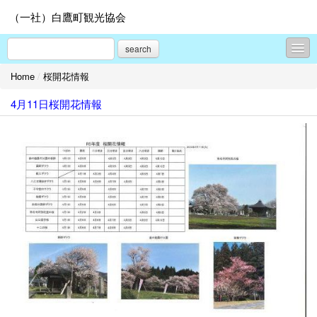
（一社）白鷹町観光協会
search
Home
/
桜開花情報
新着情報
4月11日桜開花情報
旬の白鷹情報
春サクラ
夏はベニバナ
秋はアユ
冬は隠れ蕎麦屋の里
モデルコース
しらたかを楽しむ - 見る
しらたかを楽しむ - 食べる