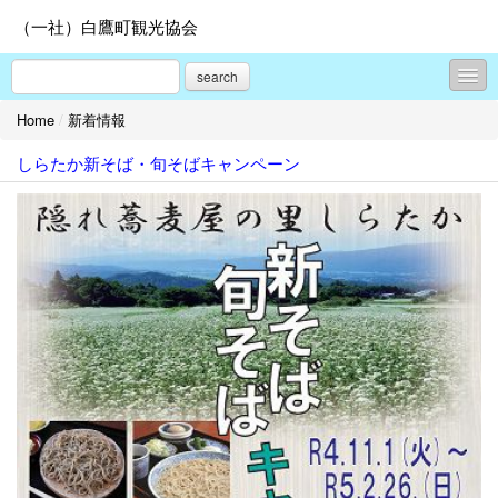
（一社）白鷹町観光協会
search
Home
/
新着情報
新着情報
しらたか新そば・旬そばキャンペーン
旬の白鷹情報
春サクラ
夏はベニバナ
秋はアユ
冬は隠れ蕎麦屋の里
モデルコース
しらたかを楽しむ - 見る
しらたかを楽しむ - 食べる