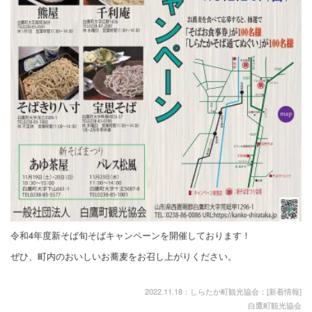
しらたかを楽しむ - 泊まる
しらたかを楽しむ - 買う
しらたかを楽しむ - 遊ぶ/体験する
桜開花情報
紅花開花情報
特集 - さくらまつり, 新そばキャンペーン, 紅花まつり, 鮎まつり
■お知らせ
■春・古典桜の里
令和4年度新そば旬そばキャンペーンを開催しております！
■初夏・高い山
ぜひ、町内のおいしいお蕎麦をお召し上がりください。
■夏・紅花生育日記
2022.11.18：しらたか町観光協会：[
新着情報
]
■ └ 2008年
白鷹町観光協会