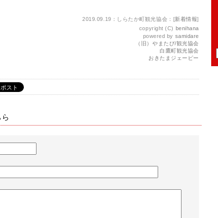
2019.09.19：しらたか町観光協会：[
新着情報
]
copyright (C)
benihana
powered by
samidare
（旧）やまたび/観光協会
白鷹町観光協会
おきたまジェーピー
ちら