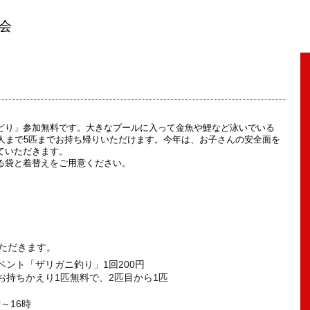
会
どり」参加無料です。大きなプールに入って金魚や鯉など泳いでいる
1人まで5匹までお持ち帰りいただけます。今年は、お子さんの安全面を
ていただきます。
る袋と着替えをご用意ください。
部
いただきます。
ント「ザリガニ釣り」1回200円
お持ちかえり1匹無料で、2匹目から1匹
～16時