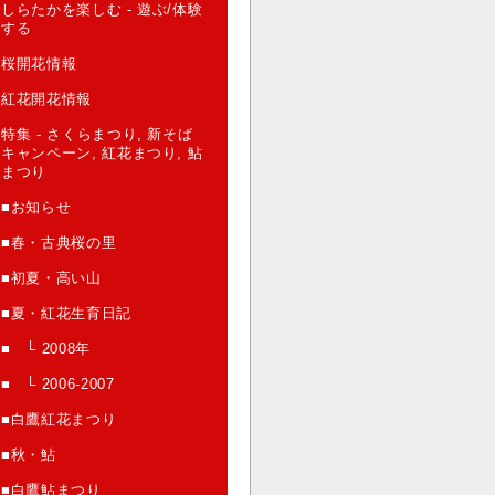
しらたかを楽しむ - 遊ぶ/体験
する
桜開花情報
紅花開花情報
特集 - さくらまつり, 新そば
キャンペーン, 紅花まつり, 鮎
まつり
■お知らせ
■春・古典桜の里
■初夏・高い山
■夏・紅花生育日記
■ └ 2008年
■ └ 2006-2007
■白鷹紅花まつり
■秋・鮎
■白鷹鮎まつり