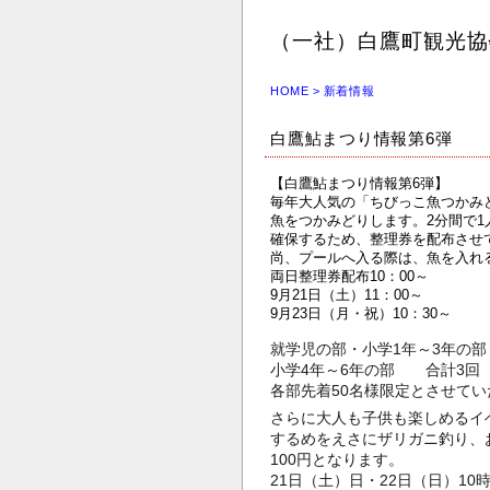
（一社）白鷹町観光協
HOME
>
新着情報
白鷹鮎まつり情報第6弾
【白鷹鮎まつり情報第6弾】
毎年大人気の「ちびっこ魚つかみ
魚をつかみどりします。2分間で
確保するため、整理券を配布させ
尚、プールへ入る際は、魚を入れ
両日整理券配布10：00～
9月21日（土）11：00～
9月23日（月・祝）10：30～
就学児の部・小学1年～3年の
小学4年～6年の部 合計3回
各部先着50名様限定とさせて
さらに大人も子供も楽しめるイベ
するめをえさにザリガニ釣り、
100円となります。
21日（土）日・22日（日）10時