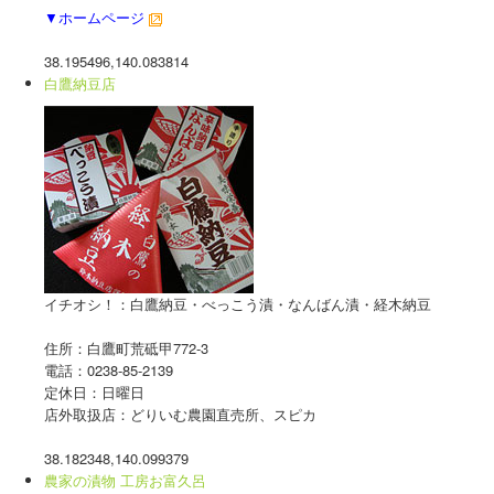
▼ホームページ
38.195496,140.083814
白鷹納豆店
イチオシ！：白鷹納豆・べっこう漬・なんばん漬・経木納豆
住所：白鷹町荒砥甲772-3
電話：0238-85-2139
定休日：日曜日
店外取扱店：どりいむ農園直売所、スピカ
38.182348,140.099379
農家の漬物 工房お富久呂