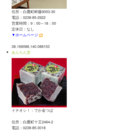
しらたかを楽しむ - 泊まる
住所：白鷹町畔藤9053-30
電話：0238-85-2922
しらたかを楽しむ - 買う
営業時間：9：00～18：00
定休日：なし
しらたかを楽しむ - 遊ぶ/体験する
▼ホームページ
桜開花情報
38.169088,140.088153
あんちん堂
紅花開花情報
特集 - さくらまつり, 新そばキャンペーン, 紅花まつり, 鮎まつり
■お知らせ
■春・古典桜の里
■初夏・高い山
イチオシ！：でか金つば
■夏・紅花生育日記
住所：白鷹町十王2464-2
■ └ 2008年
電話：0238-85-3018