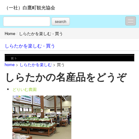
（一社）白鷹町観光協会
search
Home
/
しらたかを楽しむ - 買う
新着情報
しらたかを楽しむ - 買う
旬の白鷹情報
春サクラ
home
>
しらたかを楽しむ
> 買う
夏はベニバナ
しらたかの名産品をどうぞ
秋はアユ
どりいむ農園
冬は隠れ蕎麦屋の里
モデルコース
しらたかを楽しむ - 見る
しらたかを楽しむ - 食べる