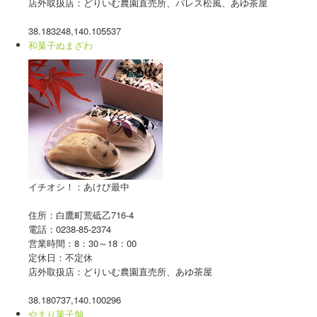
店外取扱店：どりいむ農園直売所、パレス松風、あゆ茶屋
38.183248,140.105537
和菓子ぬまざわ
イチオシ！：あけび最中
住所：白鷹町荒砥乙716-4
電話：0238-85-2374
営業時間：8：30～18：00
定休日：不定休
店外取扱店：どりいむ農園直売所、あゆ茶屋
38.180737,140.100296
やまり菓子舗