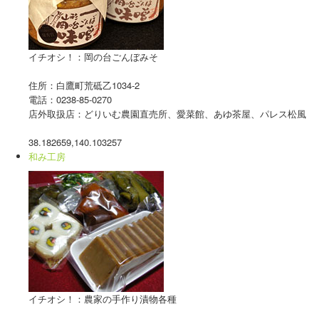
イチオシ！：岡の台ごんぼみそ
住所：白鷹町荒砥乙1034-2
電話：0238-85-0270
店外取扱店：どりいむ農園直売所、愛菜館、あゆ茶屋、パレス松風
38.182659,140.103257
和み工房
イチオシ！：農家の手作り漬物各種