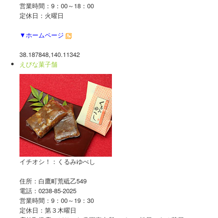
営業時間：9：00～18：00
■ └ 2006-2007
定休日：火曜日
■白鷹紅花まつり
▼ホームページ
■秋・鮎
38.187848,140.11342
えびな菓子舗
■白鷹鮎まつり
■冬・隠れそば屋の里
プロフィール
お問合せ
イチオシ！：くるみゆべし
住所：白鷹町荒砥乙549
電話：0238-85-2025
営業時間：9：00～19：30
定休日：第３木曜日