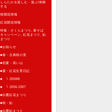
しらたかを楽しむ - 遊ぶ/体験
する
桜開花情報
紅花開花情報
特集 - さくらまつり, 新そば
キャンペーン, 紅花まつり, 鮎
まつり
■お知らせ
■春・古典桜の里
■初夏・高い山
■夏・紅花生育日記
■ └ 2008年
■ └ 2006-2007
■白鷹紅花まつり
■秋・鮎
■白鷹鮎まつり