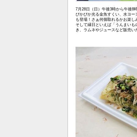
7月28日（日）午後3時から午後
ぴかぴか光る金魚すくい、水ヨー
も登場！さぁ何個取れるかお楽し
そして縁日といえば「うんまいも
き、ラムネやジュースなど販売い