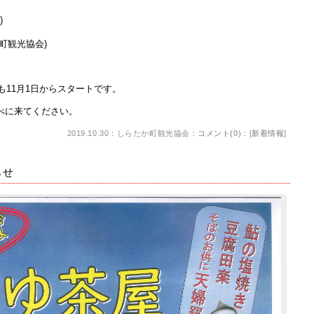
)
鷹町観光協会)
も11月1日からスタートです。
べに来てください。
2019.10.30：しらたか町観光協会：
コメント(0)
：[
新着情報
]
らせ