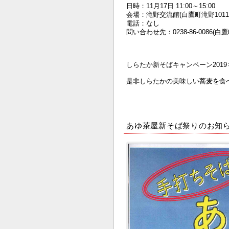
日時：11月17日 11:00～15:00
会場：滝野交流館(白鷹町滝野1011
電話：なし
問い合わせ先：0238-86-0086(白
しらたか新そばキャンペーン2019
是非しらたかの美味しい蕎麦を食
あゆ茶屋新そば祭りのお知