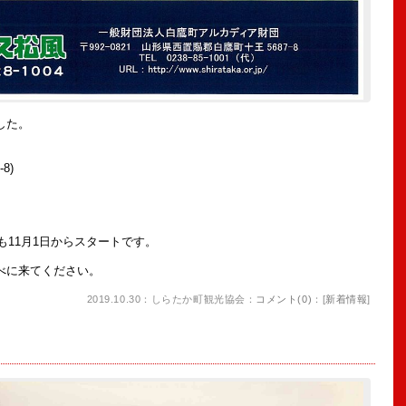
した。
8)
も11月1日からスタートです。
べに来てください。
2019.10.30：しらたか町観光協会：
コメント(0)
：[
新着情報
]