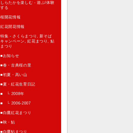
しらたかを楽しむ - 遊ぶ/体験
する
桜開花情報
紅花開花情報
特集 - さくらまつり, 新そば
キャンペーン, 紅花まつり, 鮎
まつり
■お知らせ
■春・古典桜の里
■初夏・高い山
■夏・紅花生育日記
■ └ 2008年
■ └ 2006-2007
■白鷹紅花まつり
■秋・鮎
■白鷹鮎まつり