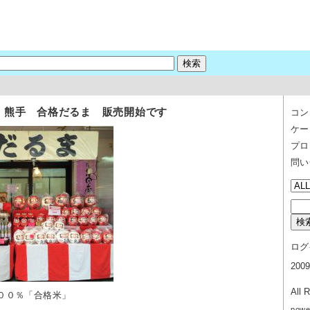
 熊手 合格だるま 販売開始です
コン
ケー
プロ
問い
ログ
200
All 
１００％「合格米」
powe