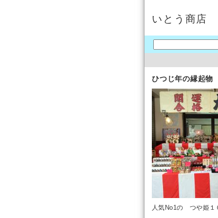
いとう商店
ひつじ年の縁起物
人気No1の つや姫