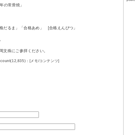
じ年の常滑焼」
格だるま」「合格あめ」 [合格えんぴつ」
。
岡文殊にご参拝ください。
count(12,835)：[
メモ
/
コンテンツ
]