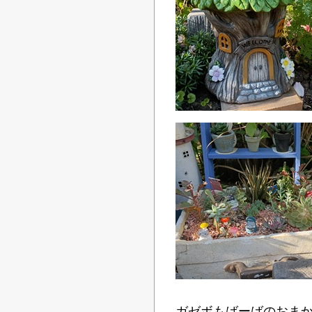
ガゼボもばーばのおま