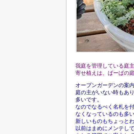
我庭を管理している庭
寄せ
植えは、
ばーばの
オープンガーデンの案
庭の主がいない時もあ
多いです。
なのでなるべく名札を
なくなっているのも多
新しいものもちょっと
以前はまめにメンテし