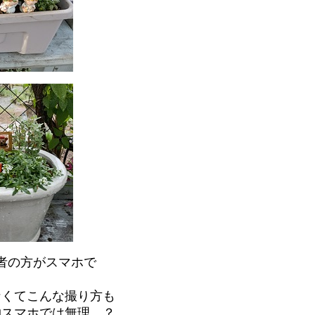
者の方がスマホで
。
なくてこんな撮り方も
物スマホでは無理…？