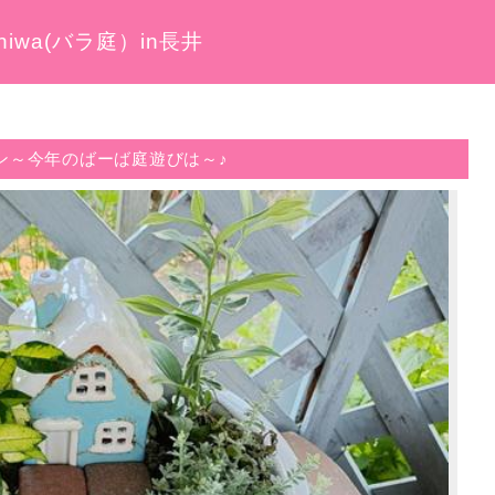
iwa(バラ庭）in長井
ン～今年のばーば庭遊びは～♪