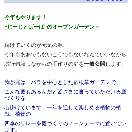
■趣婦の日々
今年もやります！
■かくれ蔵 縁（えにし）
“じーじとばーば“のオープンガーデン～
■つれづれ
＜終活＞
続けていくのが元気の源、
＜冬休みブログ＞
今年もああでもないこうでもないなんていいながら
試行錯誤しながらの手作りの庭を
一般公開
します。
＜花友のお庭＞
■黒柴サスケ
我が庭は、バラを中心とした宿根草ガーデンで、
プロフィール
こんな庭もあるんだと皆さまに言っていただける庭
づくりを
お問合せ
心掛けています。一年を通して楽しめる植物の植
栽、植物の
四季のリレーを庭づくりのメーンテーマに置いてい
ます。