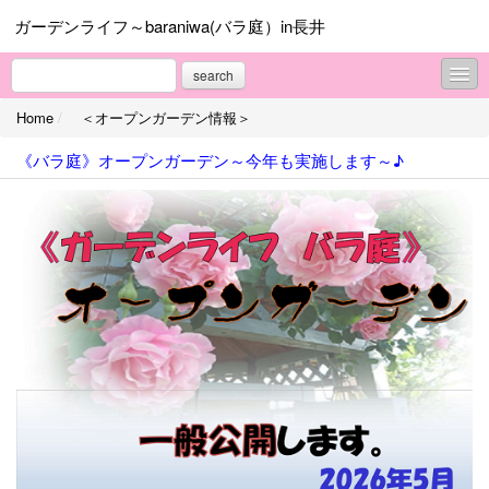
ガーデンライフ～baraniwa(バラ庭）in長井
search
Home
/
＜オープンガーデン情報＞
■マイガーデン
《バラ庭》オープンガーデン～今年も実施します～♪
＜オープンガーデン情報＞
＜ガーデンワーク＞
＜ガーデンNOW＞
＜ばーばの庭遊び＞
＜じーじの写真館＞
＜振り返って＞
＜庭の終活＞
■庭主の日々