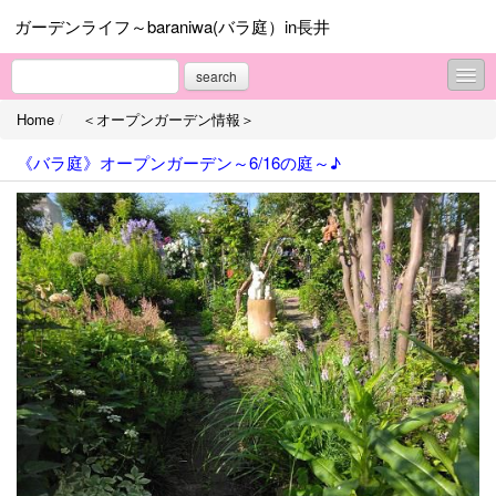
ガーデンライフ～baraniwa(バラ庭）in長井
search
Home
/
＜オープンガーデン情報＞
■マイガーデン
《バラ庭》オープンガーデン～6/16の庭～♪
＜オープンガーデン情報＞
＜ガーデンワーク＞
＜ガーデンNOW＞
＜ばーばの庭遊び＞
＜じーじの写真館＞
＜振り返って＞
＜庭の終活＞
■庭主の日々