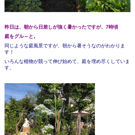
■趣婦の日々
■かくれ蔵 縁（えにし）
昨日は、朝から日差しが強く暑かったですが、7時頃
■つれづれ
庭をグル～と。
＜終活＞
同じような庭風景ですが、朝から暑そうなのがわかりま
す！
＜冬休みブログ＞
いろんな植物が競って伸び始めて、庭を埋め尽くしていま
＜花友のお庭＞
す
。
■黒柴サスケ
プロフィール
お問合せ