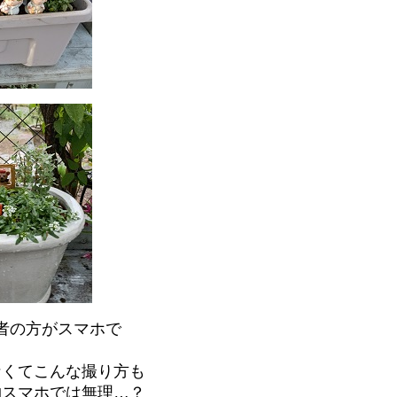
者の方がスマホで
。
なくてこんな撮り方も
物スマホでは無理…？