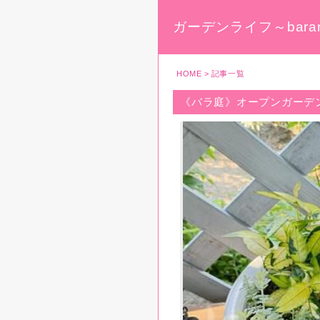
ガーデンライフ～baran
HOME
> 記事一覧
《バラ庭》オープンガーデ