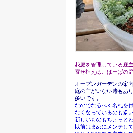
我庭を管理している庭
寄せ
植えは、
ばーばの
オープンガーデンの案
庭の主がいない時もあ
多いです。
なのでなるべく名札を
なくなっているのも多
新しいものもちょっと
以前はまめにメンテし