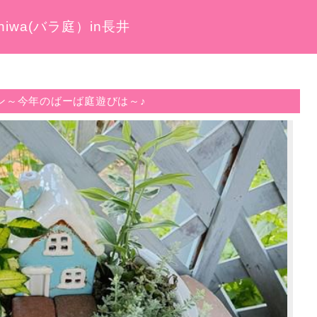
iwa(バラ庭）in長井
ン～今年のばーば庭遊びは～♪