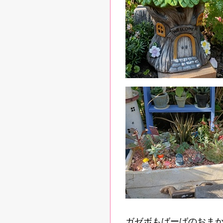
ガゼボもばーばのおま