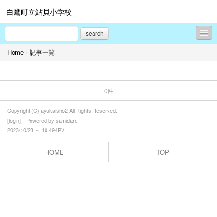
白鷹町立鮎貝小学校
search
Home
/
記事一覧
コンテンツ
プロフィール
0件
お問合せ
Copyright (C) ayukaisho2 All Rights Reserved.
[
login
] Powered by
samidare
2023/10/23 ～ 10,494PV
HOME
TOP