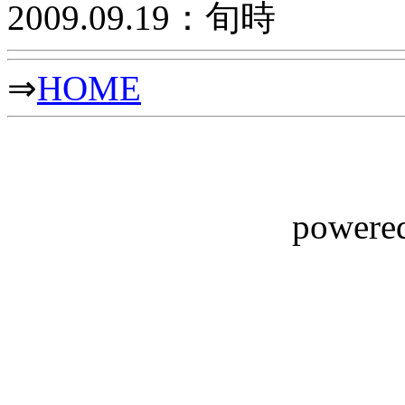
2009.09.19：旬時
⇒
HOME
powere