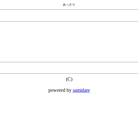
あっさり
(C)
powered by
samidare