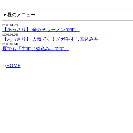
▼昼のメニュー
[2009.04.27]
【あっさり】 辛みそラーメンです。
[2009.04.26]
【あっさり】 人気です！メガ牛すじ煮込み丼！
[2008.07.04]
夏でも「牛すじ煮込み」です。
⇒
HOME