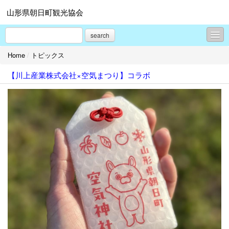
山形県朝日町観光協会
search
Home
/
トピックス
トピックス
【川上産業株式会社×空気まつり】コラボ
ダウンロード
プロフィール
お問合せ