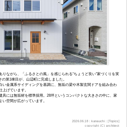
ありながら、「ふるさとの風」を感じられる“ちょうど良い”家づくりを実
。その第1棟目が、山辺町に完成しました。
白い金属系サイディングを基調に、無垢の梁や木製玄関ドアを組み合わ
仕上げています。
建具には無垢材を標準採用。28坪というコンパクトな大きさの中に、家
よい空間が広がっています。
2026.06.18：kanauchi：[
Topics
]
copyright (C)
architect