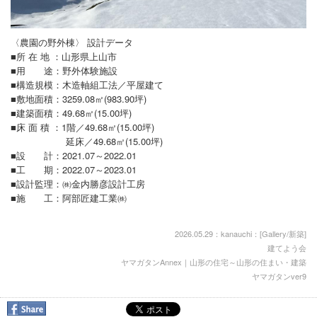
〈農園の野外棟〉 設計データ
■所 在 地 ：山形県上山市
■用 途：野外体験施設
■構造規模：木造軸組工法／平屋建て
■敷地面積：3259.08㎡(983.90坪)
■建築面積：49.68㎡(15.00坪)
■床 面 積 ：1階／49.68㎡(15.00坪)
延床／49.68㎡(15.00坪)
■設 計：2021.07～2022.01
■工 期：2022.07～2023.01
■設計監理：㈱金内勝彦設計工房
■施 工：阿部匠建工業㈱
2026.05.29：kanauchi：[
Gallery/新築
]
建てよう会
ヤマガタンAnnex｜山形の住宅～山形の住まい・建築
ヤマガタンver9