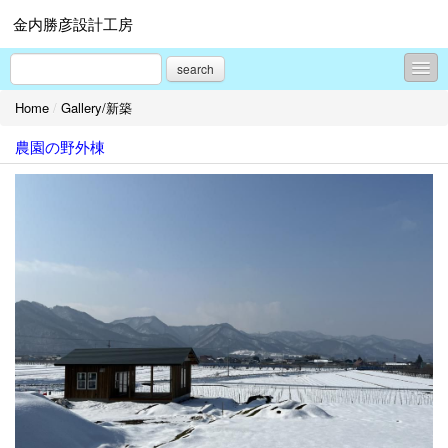
金内勝彦設計工房
search
Home
/
Gallery/新築
Topics
農園の野外棟
Gallery/新築
Gallery/リノベーション
Gallery/プレゼンテーション
旧）現場レポート集
旧）よくある質問
プロフィール
お問合せ