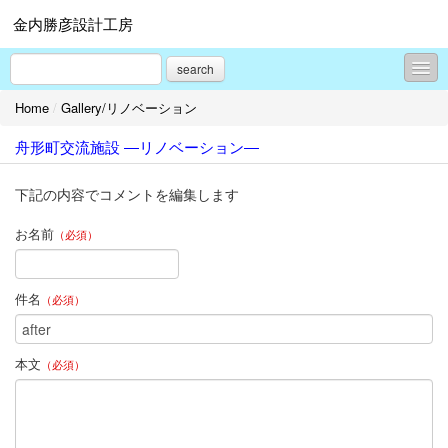
金内勝彦設計工房
search
Home
/
Gallery/リノベーション
Topics
舟形町交流施設 ―リノベーション―
Gallery/新築
Gallery/リノベーション
下記の内容でコメントを編集します
Gallery/プレゼンテーション
お名前
（必須）
旧）現場レポート集
件名
（必須）
旧）よくある質問
プロフィール
本文
（必須）
お問合せ