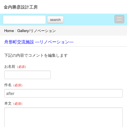
金内勝彦設計工房
search
Home
/
Gallery/リノベーション
Topics
舟形町交流施設 ―リノベーション―
Gallery/新築
Gallery/リノベーション
下記の内容でコメントを編集します
Gallery/プレゼンテーション
お名前
（必須）
旧）現場レポート集
件名
（必須）
旧）よくある質問
プロフィール
本文
（必須）
お問合せ