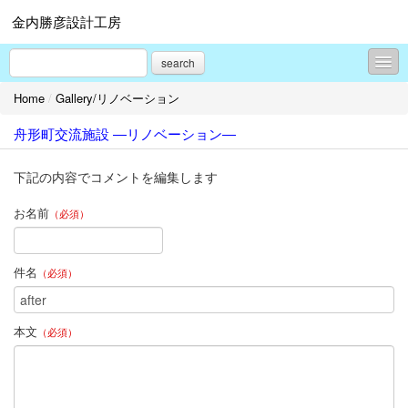
金内勝彦設計工房
search
Home
/
Gallery/リノベーション
Topics
舟形町交流施設 ―リノベーション―
Gallery/新築
Gallery/リノベーション
下記の内容でコメントを編集します
Gallery/プレゼンテーション
お名前
（必須）
旧）現場レポート集
件名
（必須）
旧）よくある質問
プロフィール
本文
（必須）
お問合せ