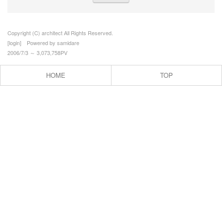
Copyright (C) architect All Rights Reserved.
[
login
] Powered by
samidare
2006/7/3 ～ 3,073,758PV
HOME
TOP