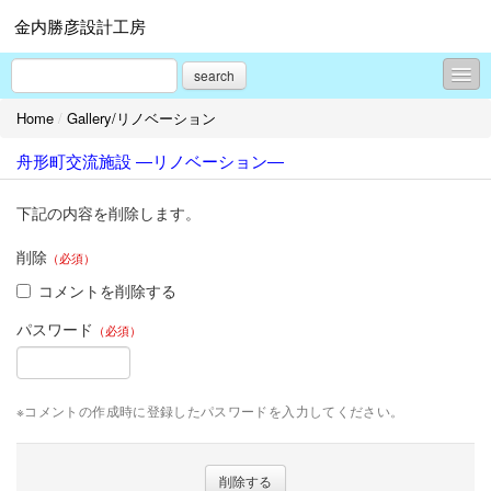
金内勝彦設計工房
search
Home
/
Gallery/リノベーション
Topics
舟形町交流施設 ―リノベーション―
Gallery/新築
Gallery/リノベーション
下記の内容を削除します。
Gallery/プレゼンテーション
削除
（必須）
コメントを削除する
旧）現場レポート集
パスワード
（必須）
旧）よくある質問
プロフィール
※コメントの作成時に登録したパスワードを入力してください。
お問合せ