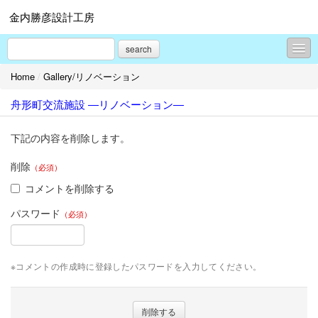
金内勝彦設計工房
search
Home
/
Gallery/リノベーション
Topics
舟形町交流施設 ―リノベーション―
Gallery/新築
Gallery/リノベーション
下記の内容を削除します。
Gallery/プレゼンテーション
削除
（必須）
コメントを削除する
旧）現場レポート集
パスワード
（必須）
旧）よくある質問
プロフィール
※コメントの作成時に登録したパスワードを入力してください。
お問合せ