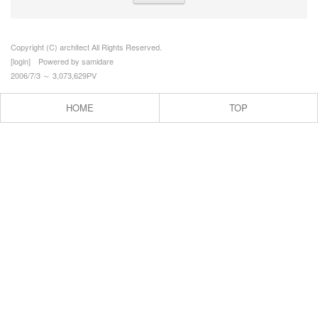
Copyright (C) architect All Rights Reserved.
[
login
] Powered by
samidare
2006/7/3 ～ 3,073,629PV
HOME
TOP