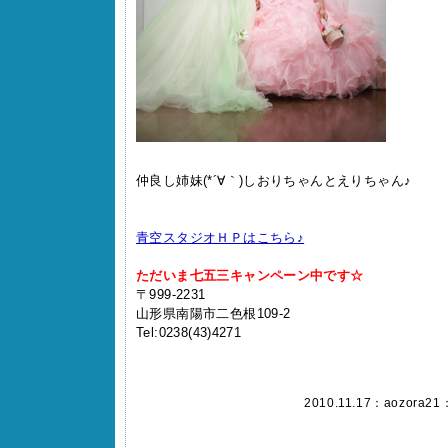
仲良し姉妹(*´∀｀)しおりちゃんとえりちゃん♪
青空スタジオＨＰはこちら♪
ただいま七五三キャンペーン中です☆
〒999-2231
山形県南陽市二色根109-2
Tel:0238(43)4271
2010.11.17：
aozora21
：