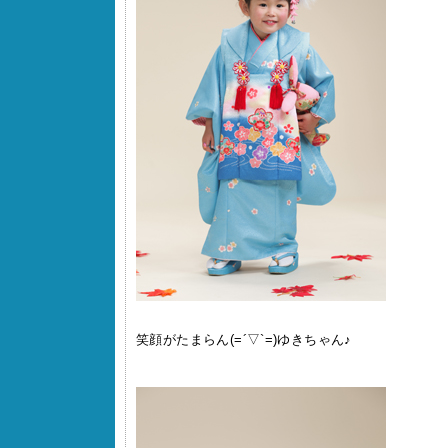
笑顔がたまらん(=´▽`=)ゆきちゃん♪