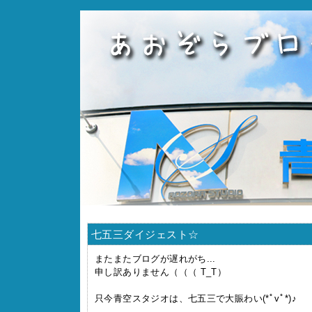
七五三ダイジェスト☆
またまたブログが遅れがち...
申し訳ありません（（（ T_T）
只今青空スタジオは、七五三で大賑わい(*ﾟvﾟ*)♪