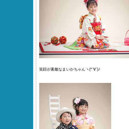
笑顔が素敵なまいかちゃんヽ(*´∀`)ﾉ