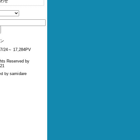
わせ
ン
/07/24～ 17,284PV
ghts Reserved by
a21
samidare
ed by