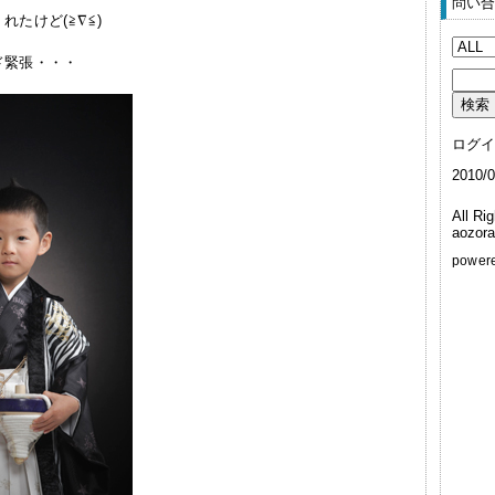
問い合
たけど(≧∇≦)
ド緊張・・・
ログイ
2010
All Ri
aozor
power