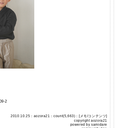
9-2
2010.10.25：
aozora21
：count(5,663)：[
メモ
/
コンテンツ
]
copyright
aozora21
powered by
samidare