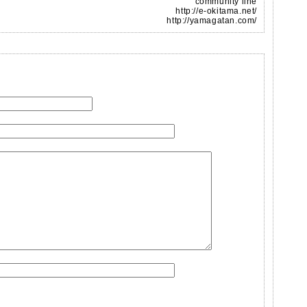
community line
http://e-okitama.net/
http://yamagatan.com/