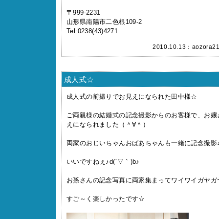
〒999-2231
山形県南陽市二色根109-2
Tel:0238(43)4271
2010.10.13：
aozora2
成人式☆
成人式の前撮りでお見えになられた田中様☆
ご両親様の結婚式の記念撮影からのお客様で、お嬢
えになられました（＾∀＾）
両家のおじいちゃんおばあちゃんも一緒に記念撮影
いいですねぇ♪d(´▽｀)b♪
お孫さんの記念写真に両家集まってワイワイガヤガ
すご～く楽しかったです☆