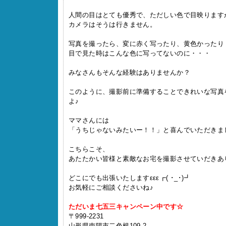
人間の目はとても優秀で、ただしい色で目映ります
カメラはそうは行きません。
写真を撮ったら、変に赤く写ったり、黄色かったり
目で見た時はこんな色に写ってないのに・・・
みなさんもそんな経験はありませんか？
このように、撮影前に準備することできれいな写真
よ♪
ママさんには
「うちじゃないみたいー！！」と喜んでいただきま
こちらこそ、
あたたかい皆様と素敵なお宅を撮影させていだきあ
どこにでも出張いたしますεεε┏( ･_･)┛
お気軽にご相談くださいね♪
ただいま七五三キャンペーン中です☆
〒999-2231
山形県南陽市二色根109-2