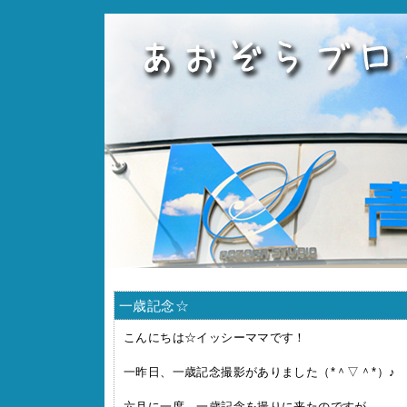
一歳記念☆
こんにちは☆イッシーママです！
一昨日、一歳記念撮影がありました（*＾▽＾*）♪
六月に一度、一歳記念を撮りに来たのですが、