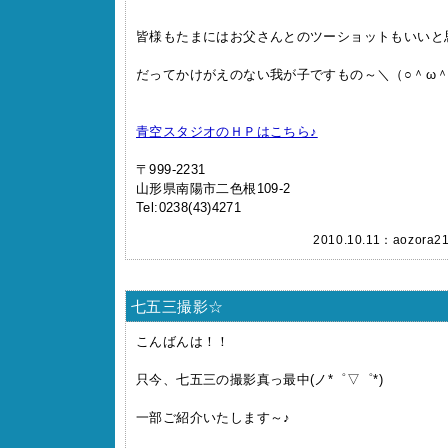
皆様もたまにはお父さんとのツーショットもいいと
だってかけがえのない我が子ですもの～＼（○＾ω＾
青空スタジオのＨＰはこちら♪
〒999-2231
山形県南陽市二色根109-2
Tel:0238(43)4271
2010.10.11：
aozora2
七五三撮影☆
こんばんは！！
只今、七五三の撮影真っ最中(ノ*゜▽゜*)
一部ご紹介いたします～♪