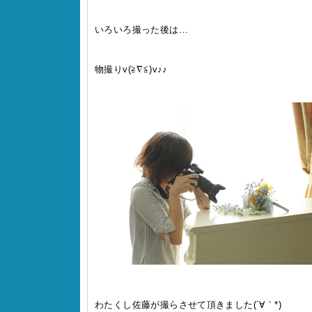
いろいろ撮った後は…
物撮りv(≧∇≦)v♪♪
わたくし佐藤が撮らさせて頂きました(´∀｀*)ゞ