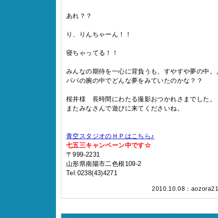
あれ？？
り、りんちゃーん！！
寝ちゃってる！！
みんなの期待を一心に背負うも、すやすや夢の中。
パパの腕の中でどんな夢をみていたのかな？？
桜井様 長時間にわたる撮影おつかれさまでした。
またみなさんで遊びに来てくださいね。
青空スタジオのＨＰはこちら♪
七五三キャンペーン中です☆
〒999-2231
山形県南陽市二色根109-2
Tel:0238(43)4271
2010.10.08：
aozora2