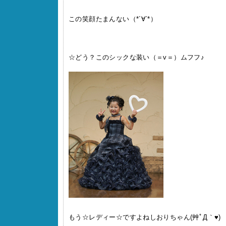
この笑顔たまんない（*´∀`*）
☆どう？このシックな装い（＝v＝）ムフフ♪
もう☆レディー☆ですよねしおりちゃん(艸ﾟД｀♥)