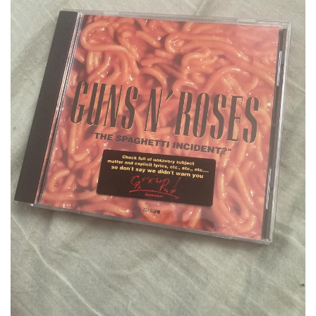
【女将他、スタッフ着物姿集】
●女将製作昔裂人形
●≪一又きものPARTY≫の風景
【着物 ＤＥ お出掛け/お食事】
◎『新・自分で着付け』講座
【お品物情報（定番品を含む）】
佐藤繊維/世界の糸を醸す彩
●≪和装婚でイキましょう！≫
◎リンク
長井紬（レンタル・販売・モデル撮影）
◎ランキング