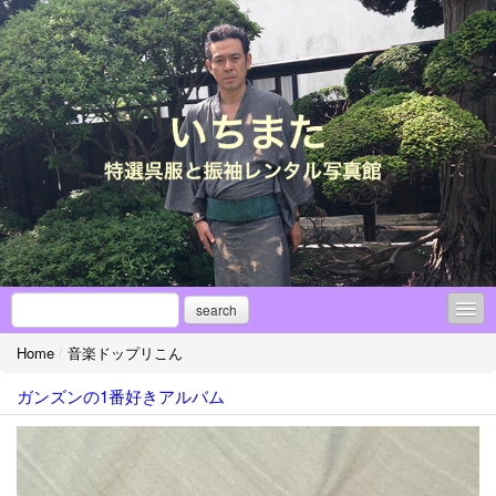
search
Home
/
音楽ドップリこん
●縁談紹介部『フィナンサ～ユ』
ガンズンの1番好きアルバム
◎振袖アレンジ！！
成人式【振袖レンタル】⇔傾向と対策
【（アンティーク）振袖集】