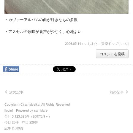
≪お断り≫当サイト、仕事関連以外の画像には、（一部）然るべき
製作、著作者にその権利があり、それらの方から指摘及び注意を受
けた場合、速やかに画像を消去などの対応を致します。
・カヴァーアルバムの曲が好きなもの多数
◎オススメのお品、観て下さい。
・アスセルの歌唱が裏声が少なく、心地よい
≪注≫これより上段コンテンツの写真の使用を禁じます。
2026.05.14：いちまた：[
音楽ドップリこん
]
コメントを投稿
●『正商』について
●『お洒落』と『こだわり』を鍵として
・着物道（キモノミチ）
・コダワリ＋突破＝前向き
次の記事
前の記事
・着物＋融合＝オシャレ
Copyright (C) amaiseikat All Rights Reserved.
[
login
] Powered by
samidare
・≪中庸の美≫
合計 3,123,625件（2007/3/9～）
今日 23件 昨日 229件
【七五三レンタル/撮影＋外出】
記事 2,589頁