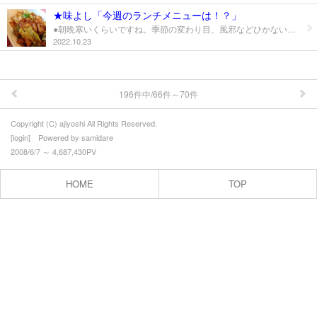
お問合せ
★味よし「今週のランチメニューは！？」
●朝晩寒いくらいですね。季節の変わり目、風邪などひかないように！ ○店外販売日 火曜日→川西町役場 ○今週のランチ（月、水のみ） ・キャベツと豚の味噌炒め 850円 ↑美味かったー！との、リクエストメニューです♡ ○定番メニュー ・鮮魚丼 ￥900 ・海老天丼 ￥800 ○季節のランチメニューが変わります！ ・お鍋定食 ¥1700 ↑お好きなお鍋が選べます♪（豚とろろ、味よし、鴨、ワサビ） ○要予約のみのランチメニュー ・おまかせ昼膳 ￥1650 ★営業日のご案内等につきましては、Facebook、LINE・HP、インスタなどでご案内やお知らせを配信しております！！ ★ホカホカ！季節の土鍋ご飯の美味しい季節になりました♪（要予約となります！） 皆様のご注文お待ちしております♪
2022.10.23
196件中/66件～70件
Copyright (C) ajiyoshi All Rights Reserved.
[
login
] Powered by
samidare
2008/6/7 ～ 4,687,430PV
HOME
TOP