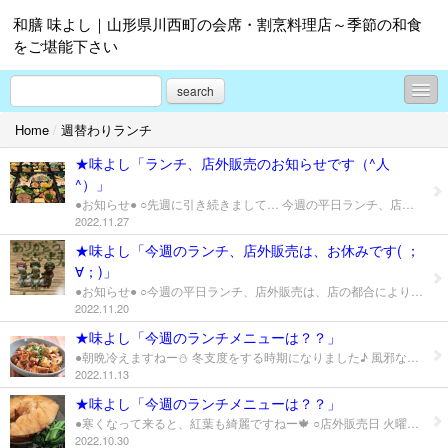
和膳 味よし｜山形県川西町の会席・割烹料理店～季節の和食
をご堪能下さい
search
Home
/
週替わりランチ
お知らせ
★味よし「ランチ、店外販売のお知らせです（^人
週替わりランチ
^）」
●お知らせ● ○先週に引き続きまして… 今週の平日ランチ、店外販売は、店の都合により、お休みさせていただきます( ；∀；) 楽しみにお待ち下さる皆様には、大変ご迷惑をお掛けして申し訳ありません。 ○夜の部は、元気に、通常営業してまーす！🍺 ※スミマセン💦私は、少しの間、留守に致しますが…( ；∀；) 可愛いHちゃん、Aちゃん、Jちゃんにお願いしました♡ 味よしをよろしくお願いします。 皆様のお越しをお待ちしております♪ ○テイクアウト等のご注文は、お電話にて承っております♬ ※営業日やお料理のお知らせ、ご案内につきましては、ホームページ、LINE、facebook、Instagram等でも配信しております。ご予約やご来店前に、どうぞご確認下さいますよう、お願い致します！ （和膳・味よし ☎︎0238-42-3927）
お料理のご紹介
2022.11.27
★味よし「今週のランチ、店外販売は、お休みです( ；
おすすめのお酒・お飲み物
∀；)」
コース料理
●お知らせ● ○今週の平日ランチ、店外販売は、店の都合により、お休みさせていただきます( ；∀；) ご迷惑をお掛けして申し訳ありません。 ○夜の部は、通常営業してまーす！🍺 皆様のお越しをお待ちしております♪ ※営業日やお料理のお知らせ、ご案内につきましては、ホームページ、LINE、facebook、Instagram等でも配信しております。ご予約やご来店前に、どうぞご確認下さいますよう、お願い致します！ （和膳・味よし ☎︎0238-42-3927） 皆様…いかがお過ごしでしょうか？？ だんだん、寒くなって来ましたね♪ 忘年会シーズンもやって来ます♡ どうか、お身体に気をつけてお過ごし下さいませ！！（^人^） 皆様に元気にお会い出来ること…スタッフ一同、心より楽しみにお待ちしております！！
2022.11.20
女将日記
★味よし「今週のランチメニューは？？」
●朝晩冷えますねー⛄️ 冬支度をする時期になりました♪ 風邪などひかないように、気をつけてお過ごし下さい（^人^） ○店外販売日 火曜日→川西町役場 ○今週のランチ（月、水）※その他予約のみ ・麻婆豆腐定食 800円 ↑ 熱々の旨辛です♡ ○定番メニュー ・鮮魚丼 ￥900 ↑その日の新鮮オススメ！ ・海老天丼 ￥800 ↑味よし自家製のタレで！ プリプリのエビ3本のボリューム！ ○季節のランチメニュー ・お鍋定食 1700円 ●味よし（鮮魚和風ダシ） ●山葵（味よし鍋にワサビ&大根おろしin） ●鴨鍋（醤油ベース） ●豚とろろ（ピリ辛味噌味） オススメの4種類！からお選び下さい！！ ↑冬季限定メニュー！ （ランチのみサラダ、小鉢、お新香付） ※〆は、うどんor雑炊です！ ○要予約のみのランチメニュー ・おまかせ昼膳 ￥1650 ↑和食のイイとこ、いっぱいです♥ ★営業日のご案内等につきましては、Facebook、LINE・HP、インスタなどでご案内やお知らせを配信しております！！ ※店の都合で代休やお休みをいただく事もございますので、お手数ですが、ホームページ等をご確認下さいますよう、お願い致します( ；∀；)
味よしムービー
2022.11.13
★味よし「今週のランチメニューは？？」
プロフィール
●寒くなって来ると、紅葉も綺麗ですねー🍁 ○店外販売日 火曜日→川西町役場 木曜日→テイクアウト ※テイクアウトのご注文につきましては… 前日までにご連絡下さると、有り難いです♪ ○今週のランチ（月、水） ・オススメ煮魚定食 850円 ↑ お身体に優しい、ほっこり和食をお召し上がり下さいませ♪ ○定番メニュー ・鮮魚丼 ￥900 ↑その日の新鮮オススメ！ ・海老天丼 ￥800 ↑味よし自家製のタレで！ プリプリのエビ3本のボリューム！ ○季節のランチメニュー ・お鍋定食 1700円 ※味よし（海鮮）、鴨鍋、豚とろろ（ピリ辛味噌味）、わさび鍋より！ ごはんorうどんのシメ♡小鉢、サラダ、お新香付きです！ ↑冬季期間限定ランチメニューです！ ○要予約のみのランチメニュー ・おまかせ昼膳 1650円 ↑和食のイイとこ、いっぱいです♥ ★営業日のご案内等につきましては、Facebook、LINE・HP、インスタなどでご案内やお知らせを配信しております！！
2022.10.30