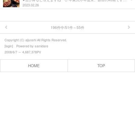
お問合せ
2023.02.26
196件中/51件～55件
Copyright (C) ajiyoshi All Rights Reserved.
[
login
] Powered by
samidare
2008/6/7 ～ 4,687,378PV
HOME
TOP