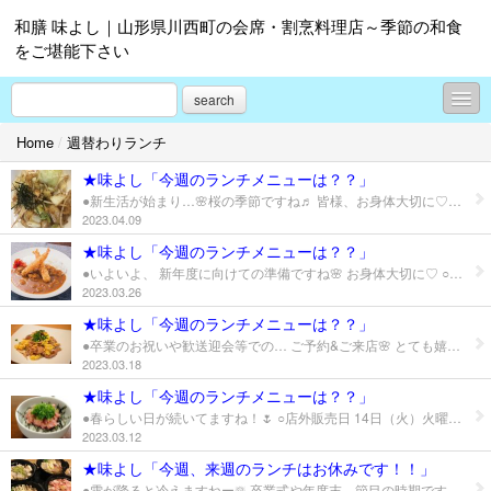
和膳 味よし｜山形県川西町の会席・割烹料理店～季節の和食
をご堪能下さい
search
Home
/
週替わりランチ
お知らせ
★味よし「今週のランチメニューは？？」
週替わりランチ
●新生活が始まり…🌸桜の季節ですね♬ 皆様、お身体大切に♡ ○店外販売に行きます♬ 火曜日→川西町役場 ○今週のランチ10日、12日（月、水） ※その他予約のみ ・イカと春キャベツ炒め 850円 ↑春を感じるランチ！ 夜の部でも人気メニューをランチに♡ ○定番メニュー ・鮮魚丼 ￥900 ↑その日の新鮮オススメ！ ・海老天丼 ￥800 ↑味よし自家製のタレで！ プリプリのエビ3本のボリューム！ ○季節のランチメニュー ・天むす定食 1250円 ↑春の限定メニューです！ （天むす3個、味噌汁、サラダ、小鉢、お新香、ミニデザート） ○要予約のみのランチメニュー ・おまかせ昼膳 ￥1500 ↑和食のイイとこ、いっぱいです♥ ★営業日のご案内等につきましては、Facebook、LINE・HP、インスタなどでご案内やお知らせを配信しております！ お見逃しなく♡ ★新発売&大好評のソフトクリーム🍦！ ぜひぜひ、お召し上がり下さい♪ ★冬季限定メニューのお鍋、終了致しました。沢山お召し上がりいただき感謝です♪ 次は… 夏季限定の「冷麺」の準備が出来ましたら、 またお知らせしますねー！！✨
2023.04.09
お料理のご紹介
★味よし「今週のランチメニューは？？」
●いよいよ、 新年度に向けての準備ですね🌸 お身体大切に♡ ○店外販売日 28日（火）火曜日→川西町役場にて ○今週のランチ（3月27日、29日の月、水） ・カレーライス 700円 ・エビフライカレー900円 ・カツカレー 1000円 ↑ 元気と食欲が出るように〜♡ ○定番メニュー ・鮮魚丼 ￥900 ↑その日の新鮮オススメ！ ・海老天丼 ￥800 ↑味よし自家製のタレで！ プリプリのエビ3本のボリューム！ ○季節のランチメニュー ・お鍋定食 1700円 ●味よし（鮮魚和風ダシ） ●山葵（味よし鍋にワサビ&大根おろしin） ●鴨鍋（醤油ベース） ●豚とろろ（ピリ辛味噌味） オススメの4種類！からお選び下さい！！ ↑冬季限定メニュー！ （ランチのみサラダ、小鉢、お新香付） ※〆は、うどんor雑炊です！ ※お鍋ランチは、今月末で終了です！ ○要予約のみのランチメニュー ・おまかせ昼膳 ￥1650 ↑和食のイイとこ、いっぱいです♥ ○営業日のお知らせについて ・代休やお休みをいただく事もございますので、お手数ですが、ホームページ等をご確認下さいますようお願い致します💦
おすすめのお酒・お飲み物
2023.03.26
コース料理
★味よし「今週のランチメニューは？？」
●卒業のお祝いや歓送迎会等での… ご予約&ご来店🌸 とても嬉しいです🍺ありがとうございます♪ ○店外販売日 ※今週は、祝日なのでお休みです♪ ○今週のランチ（3月20、23日の月、木） ・豚卵丼 850円 ↑ しっかり食べて、元気に♡ 営業日のお間違えがないように（^人^） ○定番メニュー ・鮮魚丼 ￥900 ↑その日の新鮮オススメを！ ・海老天丼 ￥800 ↑味よし自家製のタレで！ プリプリのエビ3本のボリューム！ ○季節のランチメニュー ・お鍋定食 1700円 ●味よし（鮮魚和風ダシ） ●山葵（味よし鍋にワサビ&大根おろしin） ●鴨鍋（醤油ベース） ●豚とろろ（ピリ辛味噌味） オススメの4種類！ ↑冬季限定メニュー！ （ランチのみサラダ、小鉢、お新香付） ※〆は、うどんor雑炊です！ ※お鍋メニューは、3月末まで！ ○要予約のみのランチメニュー ・おまかせ昼膳 ￥1650 ↑和食のイイとこ、いっぱいです♥ ★営業日のお知らせについて ・営業日の変更等は、ホームページやLINE、Facebook、Instagram等をご確認下さいませ！ ★オードブル、お弁当、折詰め等のご注文は、味よしへ🍙0238-42-3927まで、お電話ください！！
女将日記
2023.03.18
★味よし「今週のランチメニューは？？」
味よしムービー
●春らしい日が続いてますね！🌷 ○店外販売日 14日（火）火曜日→川西町役場にて ※11時半より売り切れ次第終了です（^人^） ○今週のランチ（3月13、15日の月、水） ・ネギとろ丼 850円 ↑ 人気のネギトロでーす♡ ○定番メニュー ・鮮魚丼 ￥900 ↑その日の新鮮オススメを！ ・海老天丼 ￥800 ↑味よし自家製のタレで！ プリプリのエビ3本のボリューム！ ○季節のランチメニュー ・お鍋定食 1700円 ●味よし（鮮魚和風ダシ） ●山葵（味よし鍋にワサビ&大根おろしin） ●鴨鍋（醤油ベース） ●豚とろろ（ピリ辛味噌味） オススメの4種類！からお選び下さい！！ ↑冬季限定メニュー！ （ランチのみサラダ、小鉢、お新香付） ※〆は、うどんor雑炊です！ ※お鍋メニューは、3月末まで！ ○要予約のみのランチメニュー ・おまかせ昼膳 ￥1650 ↑和食のイイとこ、いっぱいです♥ ○営業日のお知らせについて ・営業日の変更等は、ホームページやLINEをご確認下さいませ！ ○オードブル、お弁当、折詰め等のご注文は、味よしへ🍙お電話下さい🌸 ご予算に合わせて、ご用意しております（^人^）
2023.03.12
プロフィール
★味よし「今週、来週のランチはお休みです！！」
●雪が降ると冷えますねー☃️ 卒業式や年度末、節目の時期ですね♪ 春は…もうすぐそこまで来てるはずです🌸 ご体調など崩さないようにお過ごし下さい♬ ○夜の部の営業は、通常営業します！🍺 ○店外販売日 2月28日（火）行きまーす♡…お間違えないように！！ 火曜日→川西町役場 11時半〜 ○今週、来週のランチは、2月27日〜3月11日までお休みです！！ ※ご迷惑をおかけして申し訳ありません。店内設備、システム導入、販売準備等の為、昼の部をお休みさせていただきます。 ○3月7日（火）の店外販売→お休み …こちらもお間違えないように！！ ※店外販売や平日ランチの再開、また、新デザート販売をどうぞ楽しみに♬ ★営業日のご案内等につきましては、Facebook、LINE・HP、インスタなどでご案内やお知らせを配信しております！！ ★歓送迎会シーズン🍺です！ 店内には、少しずつお客様の賑やかさが戻り、大変嬉しく思っております♡ ご宴会やお食事、飲み放題のプラン等は、ホームページをご覧下さい♬お気軽にお問い合わせ下さいませ♬ 冬限定お鍋は3月末まで！！ これからは、春の食材も…♡ 皆様のご来店、お待ちしておりまーす♪