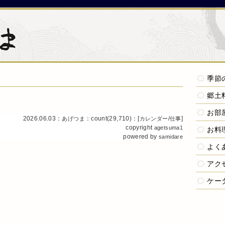
季節
郷土
お部
2026.06.03：
：count(29,710)：[
/
]
あげつま
カレンダー
仕事
copyright
agetsuma1
お料
powered by
samidare
よく
アク
ケー