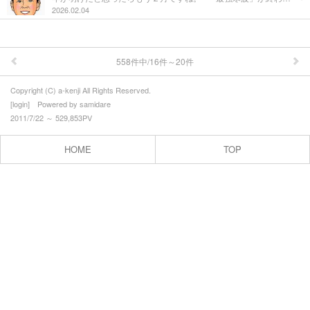
2026.02.04
558件中/16件～20件
Copyright (C) a-kenji All Rights Reserved.
[
login
] Powered by
samidare
2011/7/22 ～ 529,853PV
HOME
TOP