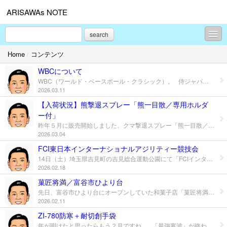
ARISAWAs NOTE
search
Home
/
コンテンツ
コンテンツ
WBCについて
プロフィール
WBC（ワールド・ベースボール・クラシック）。 侍ジャパンは、１次ラウンド４連勝で首位通過しましたね。 第１戦の大谷翔平の満塁ホームラン、第２戦の鈴木誠也の２打席連続ホームラン等 見どころが沢山ありましたが、第３戦の吉田正尚の逆転２ランが一番シビれました。 次の準々決勝も良い試合が観たいですね。 今大会、なぜ地上波で観られないのか？気になるので調べてみました。 野球に興味がある方はご存じかと思いますが、WBCの放映権料が前回大会の 約30億円から今大会では約150億円と大幅に引き上げられたのが原因です。 現在、世界的なスポーツイベントにおいて、Netflixのような動画配信サービスが 放送権の獲得に積極的です。配信サービスは月額課金モデルのため、広告収入に 頼るテレビ局とは異なる収益構造を持ち、高額な権利料を支払うことが可能です。 欧米ではスポーツ配信の有料化が進んでおり、今回WBCの日本における独占配信も、 この世界的な潮流の一環と見られています。 実際日本ではテレビ局の広告収入が伸び悩み、高騰する放送権料を賄うことが困難に なっており、大規模なスポーツイベントの放送から撤退する傾向にあるようです。 もう１点気になるのは、Netflix国内加入者がどのくらい増えるのか？ 共同通信社が7、8日に実施した全国電話世論調査によると、開催中のWBCを日本国内で 独占配信しているNetflixとの契約について「試合を見たいので新たに契約した。 あるいは契約する」は4.9％でした。 「試合は見たいが契約しない」は36.4％で、大会に関心があっても有料配信には抵抗感が ある層が一定数いることがうかがえます。「以前から契約しており、試合を見た。 あるいは見る」は21.0％。「試合は見ない」は37.0％でした。 年代別では、「新たに契約した。あるいは契約する」は40～50代の中年層が6.9％で最も 多く、60代以上の高年層が4.8％、30代以下の若年層は2.5％。高年層では「試合は見たい が契約しない」が55.2％、若年層では「試合は見ない」が52.4％で過半数を占めました。 自分は21％の中にいますが、思ったほど新規加入者は増えなさそうだなと感じました。
2026.03.11
お問合せ
【入荷状況】熊撃退スプレー「熊一目散／専用ホルダ
ー付」
昨年５月に販売開始しました、クマ撃退スプレー「熊一目散／専用ホルダー付」は、 おかげさまで大変好評につき、冬の間もお問い合わせやご注文が多くございました。 やはり、国内産で安心感と安全性を兼ね備えているところと、扱いやすさが一番だと思います。 また、米国環境保護庁（EPA）登録の海外製の熊撃退スプレーと比較しても同等以上の性能で、 しかもお求めやすい価格になっているところが購入の決め手のようです。 昨年の商品紹介ブログ https://iki-sangyo.co.jp/log/?l=549876 さて、「熊一目散」は、２月、３月と予定よりも早く入荷しており、ご予約優先で出荷して おりますが、日によって数本在庫していることがありますので、在庫状況が気になる方は、 お手数ですがお問い合わせくださいますようお願いいたします。 また、お客様より「ネットで安い海外製のスプレーを買って失敗したから 買い換えたい」という話が何件かありました。 試しに噴射したら、「水鉄砲のように噴射された」、「２～３ｍしか飛ばなかった」 といった話でした。 今一度、お手持ちのスプレーのスペックをご確認ください。 ポイントは、噴射距離：7.6m以上、噴霧時間：６秒以上、容量：225g以上、 有効成分：カプサイシン1％～2％、噴霧パターン：ミスト状であるか？です。 ※米国環境保護庁（EPA）登録の熊撃退スプレーかお確かめください 詳しくは壱岐産業まで。
2026.03.04
FCI東日本インターナショナルアジリティー競技会
14日（土）埼玉県吉見町の吉見総合運動公園にて「FCIインターナショナル アジリティー 競技会」が 開催され、愛犬カイリーが２度スモールクラスに出走しました。 アジリティーとは、以前ブログで説明していますのでこちらをご覧ください。 https://iki-sangyo.co.jp/log/?l=531977 この日の吉見町は晴れの予報でしたが、朝の最低気温は－３度とめちゃくちゃ寒かったです。 ８時を過ぎても気温が上がらず、氷点下の中競技スタート。 最初のAG２（アジリティー2度／タッチ障害あり）では、ゴール手前の障害物（ウォーク ／歩道橋）の上がり切ったところの金属部分が太陽光の反射で光っていたため、 競技中の半分以上の犬が嫌がり、ストップしたり、戻ったリ、落下したり・・・ 苦労していました。 そんな中、カイリーが２４番目（５５頭中）にスタート！ 課題のスピードはそれなりにあったものの、もう一つの課題「よそ見」散見・・・ 「ウォークの反射光」は、スローダウンしてしゃがみかけたが問題なく通過しゴール。 クリーンラン５席（５位）でゴールしたものの「よそ見」の影響でタイムがイマイチ・・・ 次のJP２（ジャンピング２度／タッチ障害なし）は、終始スピードがあり良かった。 スラロームの入りでミスしかけたが、ハンドラー（妻）がうまく誘導し、その後は問題なくゴール。 この日は２走目の方が集中力があり、クリーンランで５席に入りました。 Yコーチから「（格式の高い）ＦＣＩでW５席（クリーンラン）は立派よ」 そして O先生からは「１０ポイント入ったから、グランドアジチャンも狙えるぞ」と 言われました。 後で計算したら合計３９ポイントになっていて、グランドアジリティーチャンピオン まであと２１ポイントとなりました。 ３度に上がったらポイントをとるのが大変だと思うので、あまり意識しないようにします。 アジリティーチャンピオンとは？ https://www.jkc.or.jp/champions/champion-agch/
2026.02.18
菓匠将満／富谷市ひより台
先日、富谷市ひより台にオープンしていた和菓子店「菓匠将満 （かしょうまさみつ）富谷店」に行ってみました。 定番の「極上みたらし生団子」や「本わらび餅」、そして大福の種類が 多いと話題になっていたので、気になっていました。 菓匠将満は餅の歴史が深い滋賀県大津市に本店を構え、日本三大もち米の 「滋賀羽二重」を使用した大福や団子などを製造・販売する和菓子専門店で、 富谷店は昨年11月にオープンしていました。 団子や餅は日持ちがしないので、とりあえず「みたらし団子」「わらび餅」 「大福２個（黒ごまとクリームチーズ）」を買い、食べてみました。 みたらし団子（２本入／300円）は、ボリューミーで、餅が少し甘いからか、 タレはしょっぱめかも。 わらび餅（1パック／300円）はとろける食感でした。 （自分は歯ごたえのある方が好きですが、好みによりますね） 大福（すべて100円）は20種類位あり迷いましたが、無難な味を選び、 食感はやわらかく美味かったです。 全体的に価格がリーズナブルで、好みの味などあると思いますので、 少しずつお試しで食べてみた方が良いと思います。 また、大福は種類が多くカラフルで見た目も楽しめるので 手土産にもいいかもしれませんね。 場所は仙台方面から国道４号線を北上し、コストコ入口を過ぎ、 富谷医院、セブンイレブンを過ぎると左側にあります。 県北や大和・富谷方面に行かれる方は寄ってみてはいかがでしょうか。 壱岐産業は東北の元気を応援します。
2026.02.11
ZI-780防寒＋耐切創手袋
年が明けたと思ったらもう２月ですね。 「最強寒波」が終わったかと思いましたが、また週末から寒くなりそうですね。 さて、今回は「ZI-780 防寒＋耐切創手袋」をご紹介します。 この商品は、「裏起毛」で暖かく、耐切創レベルDで柔らかいです。 特殊ニトリルゴムでコーティングしているので、-20℃の極寒環境でも ゴムが固くなることがありません。 サイズ（全長）は、S(240mm)/M(250ｍｍ)/L(260mm)となります。 詳しくは壱岐産業まで