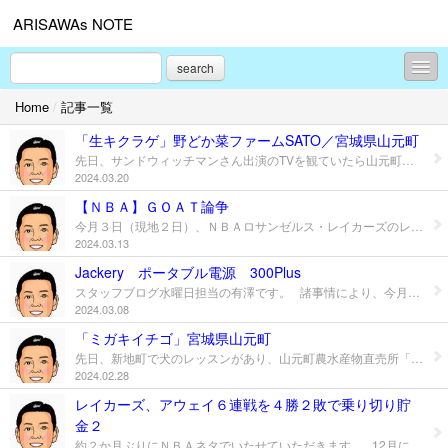
ARISAWAs NOTE
search
Home
/
記事一覧
コンテンツ
「生キクラゲ」野どか菜ファームSATO／宮城県山元町
プロフィール
先日、サンドウィッチマンさん出演のTVを観ていたら山元町の農家さん （野どか菜ファームSATOさん)で、「生キクラゲ」を食べていました。 ここの「生キクラゲ」は肉厚で、天ぷらや玉ねぎと混ぜてかき揚げに したりして、美味しそうに食べていました。 中華丼、野菜炒め、卵との炒め物などの「中華」で食べたことがある キクラゲですが、「和食」として天ぷらで食べてみたいと思いました。 山元町の直売所「やまもと夢いちごの郷」で、野どか菜ファームSATO さんの「生キクラゲ」を入手し、天ぷらで食べたら、美味かったです。 残りは、後日卵との炒め物で食べました。これも美味かったです。 伊達ちゃん情報によると、「キクラゲの国内生産日本一は宮城県。ただ、国内 で消費されているキクラゲの99%が輸入。あとの１%を宮城県や岐阜県などで 頑張って生産している」そうです。 山元方面に行かれる方は、イチゴもいいですが「生キクラゲ」を買って、 天ぷらや色々な食べ方で食べてみてください。 （注意！肉厚なので、天ぷらで揚げる場合はフォーク等で穴をあけないと爆発します） 壱岐産業は東北の元気を応援します。
2024.03.20
お問合せ
【ＮＢＡ】ＧＯＡＴ論争
今月３日（現地２日）、ＮＢＡロサンゼルス・レイカーズのレブロン・ジェームズが、 前人未到の通算４０，０００得点を達成し、またＧＯＡＴ（史上最高の選手）論争に 火がつきました。 バスケットボールの “神様“ マイケル・ジョーダンか、”王様“ レブロン・ジェームズ どちらが史上最高か、という話はレブロンが偉大な記録を更新していくたびに、 話題になります。 ジョーダンは、15年間の選手生活の中で得点王10回、平均得点30.12（NＢA歴代 1位）、NBA優勝6回（ファイナルMVP6回）、シーズンMVP５回、通算得点は 32,292（歴代５位）でした。 ポジションはガードで、華麗なプレイが魅力で得点を量産し、NBAを人気スポーツに 押し上げ、スニーカーブームに火をつけるなど、根強い人気があります。 レブロンは、今シーズン21年目で得点王１回（2008年）、平均得点27.2、NＢA 優勝４回（ファイナルMVP４回）、シーズンMVP４回で、通算得点40,000（歴代 1位）、アシスト10,000＆リバウンド10,000以上も史上初などの記録があります。 ポジションはフォア―ドで、間違いなく史上最強のオールラウンドプレイヤーです。 （今でいう、2刀流いや3刀流） ポジションが違うしプレースタイルも違うのですが、バスケ選手やファンから見て、 カリスマ性や、スーパープレイの数々、得点などの記録を比較されやすいのです。 私はレブロン派です。 レブロンは、新人時代から20年以上オールスター級の活躍をし、個人記録もほぼ ジョーダンを上回っています。優勝回数はジョーダンより少ないですが、最近の NBAはグローバル化が進み、良い選手がどんどん入ってきたり、ドラフト制度などに もより、チーム戦力も均衡化してきています。その中での優勝４回はかなり凄いこと だと思います。 ここまで読んでいただきありがとうございました。 バスケに興味がある方、あなたはどちら派ですか？
2024.03.13
Jackery ポータブル電源 300Plus
スタッフブログ水曜日担当の有澤です。 諸事情により、今月の商品紹介は第２金曜日にさせていただきます。 さて、今回は持っていると便利な「Jackery ポータブル電源 300Plus」を紹介します。 災害等による停電時のスマホ充電、電気毛布や扇風機などの家電も使えるので重宝します。 リュックに入るコンパクトサイズなので、キャンプや旅行にもいいですね。 この商品は、容量288Wh、定格出力は300W（瞬間最大600W）を実現したコンパクト設計で 毎日使っても10年以上使える、長寿命のリン酸鉄リチウムイオン電池を採用しています。 詳しくは壱岐産業まで
2024.03.08
「ミガキイチゴ」宮城県山元町
先日、新地町で犬のレッスンがあり、山元町農水産物直売所「やまもと夢いちごの郷」に 寄って来ました。 いつものようにトイレ休憩してちょっと買い物をしますが、ものすごく賑わっていました。 みなさんのお目当ては、この時季に旬な果物 “地場” 産の新鮮な「イチゴ」です。 その中でひときわ目を引いたのが、全体が真っ赤で粒が大きい「ミガキイチゴ」でした。 そういえば、テレ朝系「ざわつく金曜日」で山元町の「ミガキイチゴ」が紹介されていました。 結局、“普通” の「イチゴ」と「焼いも」を買って帰りました。 ここの「イチゴ」はとても新鮮で「焼いも」も美味しいですよ。 ミガキイチゴとは・・・ネットで調べてみました。 ミガキイチゴは、「食べる宝石」をコンセプトとしたイチゴのブランドです。一粒一粒 愛情込めて丹念に作り上げられた逸品の印として、ダイヤモンドの原石を磨き上げる作業 に例えて、ミガキイチゴと命名しました。根元まで真っ赤なイチゴは苗からイチゴをぶら 下げて、さらにハウスの床面にシートを敷き満遍なく光を当ててつくります。 「完熟モギ」をすることを前提にある程度果皮硬度の高いイチゴの中から、事前に何年か 実証栽培を行ってから品種選定をしています。現在は、とちおとめ、よつぼし、ハナミ ガキの3品種をミガキイチゴとして認定しています。 現在ミガキイチゴは、宮城県、埼玉県、神奈川県、愛知県の全国4県で生産されています。 ミガキイチゴ生産者になるためには、宮城県山元町で2年間の実践的イチゴ栽培研修を 受講し、最終試験を経て認定された者だけがミガキイチゴを生産することが許されます。 亘理・山元方面へ行かれる方は、「やまもと夢いちごの郷」に寄ってみてください。 壱岐産業は東北の元気を応援します。
2024.02.28
レイカーズ、アウェイ６連戦を４勝２敗で乗り切り貯
金２
約２か月ぶりにＮＢＡネタでいたせていただきます。 12月にＮＢＡインシーズントーナメントで優勝したロサンゼルス・レイカーズ。 その後のレギュラーシーズンでは調子を落とし、勝率５割を行ったり来たり･･･ そんなチーム状況の1月26日、レイカーズのレブロン・ジェームズがオールスターゲーム 20年連続20回目（最多出場記録更新）の出場決定のニュース。 キャリア2年目から20年連続で、しかもすべてファン投票で選ばれる（＝先発出場） という偉業だが、勝率５割のチーム状況では嬉しさ半減というところです。 そして、1月28日～2月6日までアウェイ6連戦というスケジュール。 今シーズンここまでアウェイ戦績が6勝15敗では借金生活に突入か・・・ サンフランシスコ～ヒューストン～アトランタ～ボストン～ニューヨーク～シャーロット 10日間で、6都市を移動となるとさすがに勝ち越せるとは思えない・・・ 初戦のウォーリアーズ戦は、ダブルオーバータイム（２度の延長）の末145-144で勝利。 レブロンは、36得点、20リバウンド（キャリアハイ）、12アシストでトリプルダブル。 現役最年長（39歳）のベテランは、いずれもチームトップの成績で47分も出場しました。 勝ったは良いものの、反動で格下のロケッツとホークスに連敗し再び借金生活へ・・・ 4戦目はＮＢＡ勝率1位のボストン・セルティックス戦で、主力のレブロンとデイビスは 休養日だったが、オースティン・リーブスや八村塁など若手の頑張りで勝てたのが大きい。 5戦目の強豪ニックスにも競り勝ち、6戦目のホーネッツに勝利し貯金2でホームに戻れた。 9日（現地８日）のホームでは、昨シーズン王者のデンバー・ナゲッツが相手です。 勢いで勝って欲しいところです。 ちなみに９日（現地８日）は、トレード期限日でもあります。 八村らトレードの噂があるので、目が離せないですね。