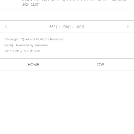
2024.02.07
558件中/96件～100件
Copyright (C) a-kenji All Rights Reserved.
[
login
] Powered by
samidare
2011/7/22 ～ 530,019PV
HOME
TOP