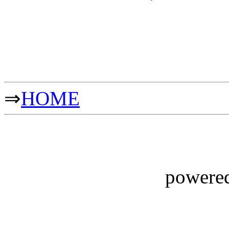
⇒
HOME
powere