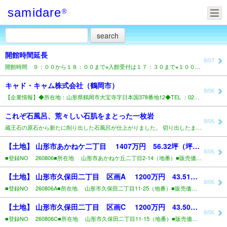
samidare
®
開館時間延長
8/07
開館時間 ９：００から１８：００まで※入館受付は１７：３０まで※１００名城スタンプ、マンホールカード..
キャド・キャム株式会社（鶴岡市）
8/06
【企業情報】◆所在地：山形県鶴岡市大宝寺字日本国378番地12◆TEL ：0235-25-1211◆..
これぞ石風呂、荒々しい石肌をまとった一枚岩
8/06
蔵王石の原石から新たに削り出した石風呂が仕上がりました。 切り出したままの荒々しい石肌を大きく残し、..
【土地】 山形市あかねケ二丁目 1407万円 56.32坪（坪24.98万円）..
8/06
■登録NO 260806■所在地 山形市あかねケ丘二丁目2-14（地番）■販売価格 1,407万..
【土地】 山形市久保田二丁目 区画A 1200万円 43.51坪（坪27.58万円）..
8/06
■登録NO 260806A■所在地 山形市久保田二丁目11-25（地番）■販売価格 1,200万..
【土地】 山形市久保田二丁目 区画C 1200万円 43.50坪（坪27.59万円）..
8/06
■登録NO 260806C■所在地 山形市久保田二丁目11-15（地番）■販売価格 1,200万..