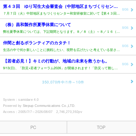
第４３回 ゆり写生大会審査会（中部地区まちづくりセンター）..
8/06
７月７日（火）中部地区まちづくりセンター和室研修室に於いて【第４３回ゆり写生大会審査会】が行われまし..
（株）昌和製作所夏季休業について
8/06
弊社夏季休業については、下記期間となります。８／８（土）～８／１６（日）尚休業期間中もメール対応致し..
仲間と創るボランティアのカタチ！
8/06
生活の中で何か新しいことに挑戦したい、視野を広げたいと考えている皆さんへ。10月18日開催予定の「ボ..
【若者必見！】キミの行動が、地域の未来を救うかも。
8/06
9/13(日)、「防災×若者フォーラム2026」が開催されます！「防災って難しそう&he..
350,070件中/1件～10件
System：samidare 4.0
Powered by
Stepup Communications Co.,LTD.
Access：2005/7/7～2026/08/07 2,746,270,392pv
PC
TOP