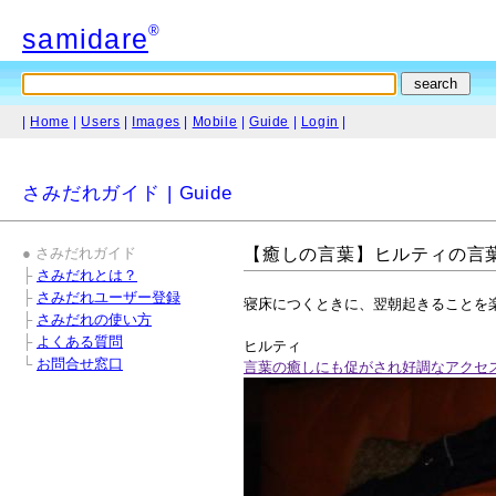
®
samidare
|
Home
|
Users
|
Images
|
Mobile
|
Guide
|
Login
|
さみだれガイド | Guide
● さみだれガイド
【癒しの言葉】ヒルティの言
├
さみだれとは？
├
さみだれユーザー登録
寝床につくときに、翌朝起きることを
├
さみだれの使い方
├
よくある質問
ヒルティ
└
お問合せ窓口
言葉の癒しにも促がされ好調なアクセ