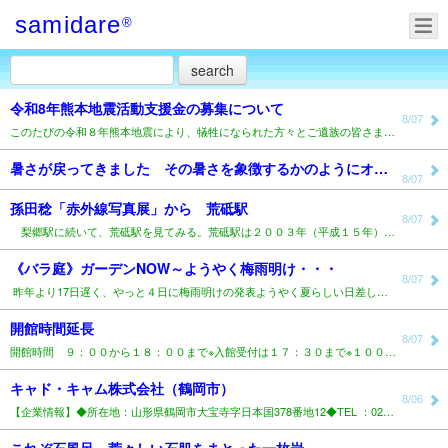
samidare
®
令和8年熊本地震活動支援金の募集について
8/07
このたびの令和８年熊本地震により、犠牲になられた方々とご遺族の皆さまに謹んでお悔みを申し上げますとと..
暑さが戻ってきました その暑さを象徴するかのようにオレンジ色の花が暑そうに咲いていました 「ガーベラ..
8/07
孫田稔「赤外線写真展」から 荒砥駅
8/07
梨郷駅に続いて、荒砥駅を見てみる。荒砥駅は２００３年（平成１５年）には「東北の駅百選」に選定されて..
《バラ庭》ガーデンNOW～ようやく梅雨明け・・・
8/07
昨年より17日遅く、やっと４日に梅雨明けの発表ようやく夏らしい日差しになりましたが暑い！..
開館時間延長
8/07
開館時間 ９：００から１８：００まで※入館受付は１７：３０まで※１００名城スタンプ、マンホールカード..
キャド・キャム株式会社（鶴岡市）
8/06
【企業情報】◆所在地：山形県鶴岡市大宝寺字日本国378番地12◆TEL ：0235-25-1211◆..