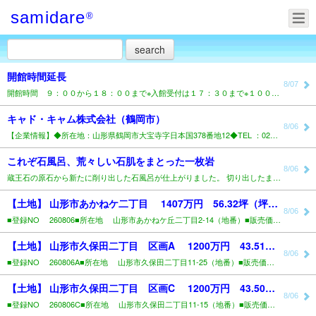
samidare
®
開館時間延長
8/07
開館時間 ９：００から１８：００まで※入館受付は１７：３０まで※１００名城スタンプ、マンホールカード..
キャド・キャム株式会社（鶴岡市）
8/06
【企業情報】◆所在地：山形県鶴岡市大宝寺字日本国378番地12◆TEL ：0235-25-1211◆..
これぞ石風呂、荒々しい石肌をまとった一枚岩
8/06
蔵王石の原石から新たに削り出した石風呂が仕上がりました。 切り出したままの荒々しい石肌を大きく残し、..
【土地】 山形市あかねケ二丁目 1407万円 56.32坪（坪24.98万円）..
8/06
■登録NO 260806■所在地 山形市あかねケ丘二丁目2-14（地番）■販売価格 1,407万..
【土地】 山形市久保田二丁目 区画A 1200万円 43.51坪（坪27.58万円）..
8/06
■登録NO 260806A■所在地 山形市久保田二丁目11-25（地番）■販売価格 1,200万..
【土地】 山形市久保田二丁目 区画C 1200万円 43.50坪（坪27.59万円）..
8/06
■登録NO 260806C■所在地 山形市久保田二丁目11-15（地番）■販売価格 1,200万..