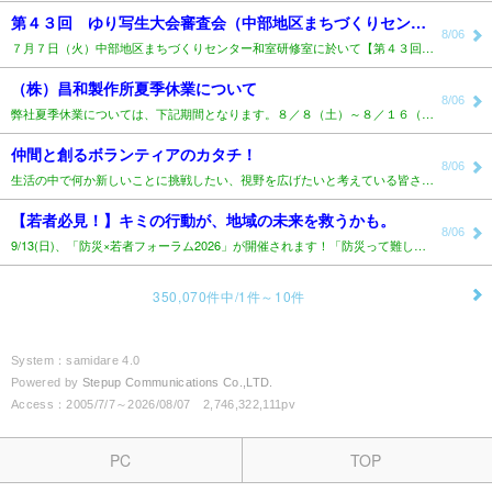
第４３回 ゆり写生大会審査会（中部地区まちづくりセンター）..
8/06
７月７日（火）中部地区まちづくりセンター和室研修室に於いて【第４３回ゆり写生大会審査会】が行われまし..
（株）昌和製作所夏季休業について
8/06
弊社夏季休業については、下記期間となります。８／８（土）～８／１６（日）尚休業期間中もメール対応致し..
仲間と創るボランティアのカタチ！
8/06
生活の中で何か新しいことに挑戦したい、視野を広げたいと考えている皆さんへ。10月18日開催予定の「ボ..
【若者必見！】キミの行動が、地域の未来を救うかも。
8/06
9/13(日)、「防災×若者フォーラム2026」が開催されます！「防災って難しそう&he..
350,070件中/1件～10件
System：samidare 4.0
Powered by
Stepup Communications Co.,LTD.
Access：2005/7/7～2026/08/07 2,746,322,111pv
PC
TOP