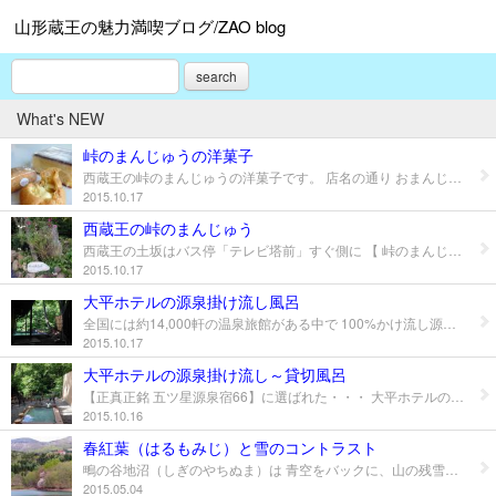
山形蔵王の魅力満喫ブログ/ZAO blog
search
What's NEW
峠のまんじゅうの洋菓子
西蔵王の峠のまんじゅうの洋菓子です。 店名の通り おまんじゅうが有名ですが・・・ シュークリームやカステラ等の洋菓子も どれも素朴で美味しいです。
2015.10.17
西蔵王の峠のまんじゅう
西蔵王の土坂はバス停「テレビ塔前」すぐ側に 【 峠のまんじゅう】というお菓子屋さんがあります。
2015.10.17
大平ホテルの源泉掛け流し風呂
全国には約14,000軒の温泉旅館がある中で 100%かけ流し源泉はたった１％（150軒）とのこと。 その １％のひとつが大平ホテルの 源泉掛け流し風呂です。
2015.10.17
大平ホテルの源泉掛け流し～貸切風呂
【正真正銘 五ツ星源泉宿66】に選ばれた・・・ 大平ホテルの源泉掛け流し風呂（ 貸切露天風呂 ）です。
2015.10.16
春紅葉（はるもみじ）と雪のコントラスト
鴫の谷地沼（しぎのやちぬま）は 青空をバックに、山の残雪と沼のエメラルドグリーン そして色とりどりの新緑と山桜のピンクが一度に楽しめます。 ウグイスやヒバリ等の鳥のさえずりも楽しめます。
2015.05.04