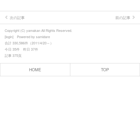
次の記事
前の記事
Copyright (C) yamakan All Rights Reserved.
[
login
] Powered by
samidare
合計 330,586件（2011/4/20～）
今日 35件 昨日 37件
記事 375頁
HOME
TOP