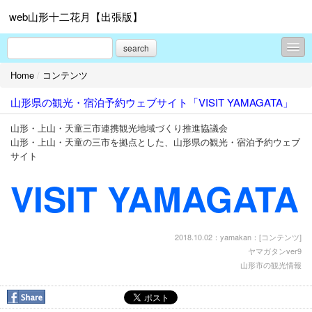
web山形十二花月【出張版】
search
Home
/
コンテンツ
コンテンツ
山形県の観光・宿泊予約ウェブサイト「VISIT YAMAGATA」
イベント
山形・上山・天童三市連携観光地域づくり推進協議会
トピックス
山形・上山・天童の三市を拠点とした、山形県の観光・宿泊予約ウェブ
サイト
プロフィール
VISIT YAMAGATA
お問合せ
2018.10.02：yamakan：[
コンテンツ
]
ヤマガタンver9
山形市の観光情報