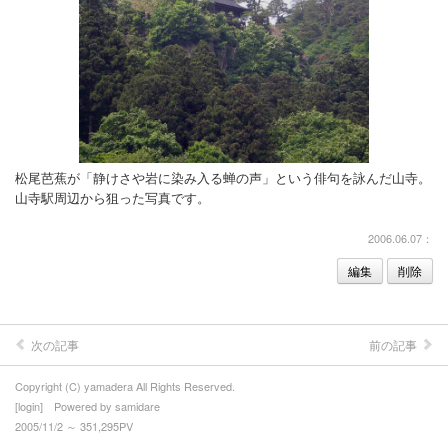
松尾芭蕉が「静けさや岩に染み入る蝉の声」という俳句を詠んだ山寺。
山寺駅周辺から狙った写真です。
2006.06.07：
編集
削除
次の記事
前の記事
Copyright (C) yamadera All Rights Reserved.
[
login
] Powered by
samidare
2005/11/2 ～ 351,295PV