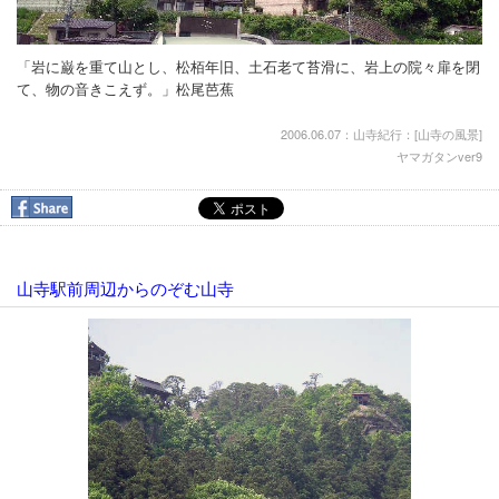
「岩に巌を重て山とし、松栢年旧、土石老て苔滑に、岩上の院々扉を閉
て、物の音きこえず。」松尾芭蕉
2006.06.07：山寺紀行：[
山寺の風景
]
ヤマガタンver9
山寺駅前周辺からのぞむ山寺