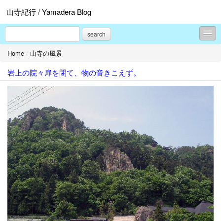
山寺紀行 / Yamadera Blog
search
Home
/
山寺の風景
山寺の参道
岩上の院々扉を閉て、物の音きこえず。
山寺の食
山寺の旅
山寺の風景
山寺の歴史
山寺の癒し
山寺の催し
プロフィール
お問合せ