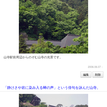
山寺駅前周辺からのぞむ山寺の光景です。
2006.06.07：
編集
削除
「静けさや岩に染み入る蝉の声」という俳句を詠んだ山寺。