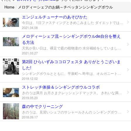
Home
/
メロディーシェフのお鍋～チベッタンシンギングボウル
星に願いを音どけするチベッタンシンギングボウルの調べ
エンジェルチューナーのあそびかた
メロディーシェフのお鍋～チベッタンシンギングボウル
今日は、1日ファスティングときめこみました ダイエットではなく、胃を休めたくてね ちょっとお疲れぎみかもと 太陽を浴びて…ちょっと雲ってきたなと 音をいっぱい食べて栄養補給! 和多志のエンジェルチューナーは ブランドものではありませんので 他のチューナーの音色も同じなのか わかりませんが 4096Hz 4160Hz 4225Hz は、同じでしょうね 今まで何となく鳴らしていましたが 1つ発見したことがありました それは 4225Hzで4096Hzを叩くと、G音が低音に 4225Hzで4160Hzを叩くと、C音が低音に 響くんですよ! 結構、4096Hzで他の音叉を叩いていることが多く その音には氣づかなかったのでした 細やかな音だからなぁ youtube難しいかな。。挑戦だけしてみようと その他の組み合わせでは 鳴りません、和多志のチューナーの場合ね お持ちの方は 是非、鳴らしてお試しくださいませ～! エンジェルチューナーで全体を調えて 胃に、ひまし油をたっぷりぬり、温めて また違う音叉やシンギングボウルを あててみることにします 早く茶番劇 終わらないかなと（苦笑） 精神的な疲れもきてるかなと 皆さまも、ご自愛くださいませ …写真にある、長細い葉っぱは ユーカリの木の葉でした スマッジングに使ったりね 近所の公園にお散歩しながら、拾う（笑） 身近に手に入るもので代用できます 十分かなと 巨木のユーカリの木さん 恵みをありがとうと
2021.04.08
天使のオルガン「グラスハープ」
メロディーシェフ流～シンギングボウルde自分を整え
る方法
楽しかったね♪
天気が良い日は、裸足で庭の植物達の 水分補給をしていました 泥んこになることもあるけれど お湯で洗い流すだけで、スベスベ肌になります 大人になってから、裸足で歩くなんて なかなかありませんしね 太陽充電しながらアーシングして 蓄積された不必要なものを流してもらおうと きのうは、暖かかったのでアーシングしながら シンギングボウルをしてみました 動画を撮るのに、あーでもないこーでもない と、ひとり言を言いながら半日 裸足で庭にいました（笑） 撮影していたときは ヘリコプターや救急車の音待ちしたり 垣根の向こうに人が来たり 多分、和多志が垣根の反対側にいるとは 氣づかれてなかったと 何か駐車場を確認し、ひとり言を言っていて 和多志は、忍者になった氣分でおりました（笑） 人が近くまで、来るなんて珍しいことで 何かエネルギー集結しちゃったんだろうか? しばし待つのみ 大通りのそばなので、騒音は絶えませんが 緊急事態宣言中で、こころなしか割と静かでした 鳥さんも声の出演をしてくれたり 色んな音の中にいるのだと できれば、美味しい音に囲まれていたいものです 行き詰まるとね、うるさく聴こえて 耳を休めたくなるのでした とりあえず、自然の中に行けなくても シンギングボウルで静めます 動画を撮り終えた後、しばらく周りが 静かな時間が流れていました 今、撮り直し時かもと、思ったくらいですが もしかすると、和多志が落ち着いたから 静かに聴こえるのかもしれません 耳休めできたかな 演奏しているときの状態は、瞑想と似ていて じっとする瞑想が苦手な方に、オススメかも お抹茶を自分で作って、いただく感じかな（笑） 自分で自分を調律することができます 心の免疫力や集中力も養えると 魔法のように一瞬でとはいかず 毎日10分間、シンギングボウルで瞑想してます お天気の日は、お外でね フリーエネルギーいただきながら奏でます こちらは、椅子の代わりにしていた 切り株の写真です 動画で最後にアップしているのですが 長めの静止画にはなっていなかったので こちらでもご紹介 今日もお外で奏でようっと 待ちに待った、ミモザが先はじめていますよ! 榊の花も咲いていて、独特な香りもブレンドするよ 今という時を奏でるのだ（笑）
2021.03.27
震災後の日々な暮らし
第2回 ひらいずみココロフェスタ ありがとうございま
月のリズムで庭しごと
した!
シンギングボウルとともに、平泉町へ 昨年は、オルガニート演奏＆造形音楽 ワークショップを第1回目のココロフェスタで ご披露させて頂き そして、高齢者の方々にオルガニートを音どけ させて頂く機会を今年頂き、ご活用して頂いている ようで 今回、ロビーでご自由に鳴らして頂けるよう オルガニートさんが、スタンバイされていました 嬉しい再会でした! 2階まで、吹き抜けを伝わりマイクなしでも 美味しい音色が、響き渡たり 嬉しさ倍増でした。 ありがとうございます! なので平泉は勝手ながら 音のれすとらん2号店と、呼んでいます（笑） 私の中ではね。 オルガニートの造形音楽は メロディーシェフのオススメメニューで 音のれすとらんごっこを夢みてます! またマイペースではありますが ご提供し続けて参りたいと思います。 シンギングボウル達を、浄土の世界が広がる 世界にお招き頂き、どんな音色になるのか 楽しみでした。 体験会もと言うことで、主催者さまも私も はじめてのことで、時間割り通りにならなくても というところを、お越しくださいました皆さまと 楽しませて頂きました。 ちょっと音叉も体験して頂いたり皆さん 交代制でシンギングボウルを鳴らして とにかく触れて頂こうと。 皆さんと一緒に、鳴らしてみよう!までは 行きませんでしたが、その夢ができました。 30分ごと区切っていた枠もなく １時間皆さま、お付き合いくださいまして シンギングボウル達は、人気者でした（笑） 手にお持ち頂き、振動を体感したり いらした時よりお顔の血色が、よくなられて いたり、真剣に取り組む、お姿が印象的でした。 お家にある、おりんも鳴りますよと 棒にもよりますが、木の棒でね、オススメでした。 ご先祖さまびっくりするから、お断りして くださいねと（笑） 体と心のバランスを、整えてくれる ツールとして、これから一般的になればなと。 演奏会場は、お隣りに移動して コンクリートの会場と伺っていたので 振動を伝えることが、出来る方法をと 台を準備して頂きました。 箱型がよかったのか、ものすごく私だけ 振動してました（笑） でもその振動は、皆さんにも伝わっていたかと。 会場入りした時、クリスタルチューナーで しばらく会場を、クリーニングさせて頂いた のも、よかったのか。 驚くほどの、迫力でした。 皆さんどうだったかな? おしまいに、ちょっとの時間 ボウルに触れて頂きました。 水沢からいらしてくださった お友達御一行様は、爽やかに目覚めたお顔に お見受けさせて頂きました。ありがとう! そうそう 突然、お身内の方との永遠のお別れを された方より 生前の事を思い出されたのでしょうね 涙されながら、お話しを伺うことに。 浄化の涙が、でききったら 元気になられるといいなと 願っております! きっと、ありがとうと 天から笑顔で見守ってくださっていると メロディーシェフは、思います。 はじめての体験でした。 歴史的な背景を、ほぼ知らない メロディーシェフですが、、ちょっとは勉強する ようになりたいです（笑） すべての魂を助けた、藤原氏。 魂が残っている、毛越寺。 自分だけの幸福を求めない、藤原氏の考えが まだある土地なのか～と 創造を膨らませていました。 また、訪れる時のお楽しみができたかな。 毛越寺の貫主さまのお話しを 途中からでしたが、拝聴させて頂くことができ 頭を空っぽにすること 喜怒哀楽を出すことで、スッキリ新たになれる 溜め込まないなどなど あれ? シンギングボウルと同じだなぁと。 喜怒哀楽を体に溜め込まないで 出すことって表現することだよね。 楽器の役割りでもあるように想っているのは メロディーシェフだけなのかな? 音は、人を選ばずみんな平等に エネルギーを与えているよ とシンギングボウル達が、お話ししています。 私は、シンギングボウル達に、また旅したいね と、お話ししました（笑）
造形音楽「音のおままごと」
2019.12.02
ストレッチ体操＆シンギングボウルコラボ
手づくり
きのうは満月 お月さまクレッシェンドマックス。 きれいな満月でした。 仙台は、すずめ踊りで活気に あふれている中、ちょっと静かに 広胖堂はりきゅう治療院にて シンギングボウルを音どけさせて頂きました。 みか先生の腰まわりストレッチ体操で 体をほぐし、演奏前のウォーミングアップ。 ちょうど、第二チャクラトリートメントに 最適な日と言うことを、お話ししてません でしたが、腰まわりストレッチを準備して いただいていたようで、嬉しくなりました。 シンギングボウルをビルの中で演奏したのは はじめての体験でした。 コンクリートの響きは、倍音を増幅させて くれるのか、メロディーシェフ的に面白かった です。 床もコンクリートでしょうから 振動を体感していただくことは、限界があり 残念な部分でしたが、おしまいに 皆さまのお腹にシンギングボウルをのせ させて頂き、体に直に味わっていただきました。 皆さんはじめての方が大半でしたが 感性豊かな方は、お腹にピリピリする 時があったとか、ご自身の感覚を蘇らせる きっかけになっていただけたら嬉しいです。 主催者さまのサプライズで 丸山クリニックの丸山先生の曼荼羅アート というのかな。 写真のシンギングボウルの下に敷いている 絵なんですが、皆さんにといただいたそうで 演奏前に、筋反射で携帯を持ったらどうなる? とか、曼荼羅アートも実験させて頂きました。 携帯は体には、良くないことは皆さん おわかりのことでしょうね。 案の定、腕は力が入らずになりました。 でも、携帯と曼荼羅アートを持っていただくと 守られるかのような成果でした。 不思議だけと、物にも個々のエネルギーを 発しているのですね。 見えないけど。 感じとれるようになったら楽しいかなと。 演奏時、背中に曼荼羅アートを入れていました。 はじめから体が緩んでいたこともあり 心地よさがありました。汗もたっぷりでて。 皆さんも、それぞれ使用しての音どけとなり 見えないサポートも頂くこととなりました。 ありがとうございました。 曼荼羅を使用しないのと、使用した違いは? ということが疑問になり 今朝、思いつたことが、、 シンギングボウルの下に敷いてみたら 音の変化はあるかなと。 メロディーシェフのお鍋には、愛の波動が 流れるように、曼荼羅ではないけど 仕込みをしているんです。実はね。 それを感じてくださる方は 感じてくださるだろうし。隠し味でした。 相乗効果なるものがあるかもと 曼荼羅を下に置いたときと 置かないときの音色を味くらべ。 メロディーシェフの感覚では まろやかな音に、聴こえています!! 面白いなと、ひとりワクワクしてました（笑） パーソナルご希望の方には 個人にあった音色を、音どけできるのでは と、色々創作料理がうまれていきそうです。 教えていただいた、ストレッチを思い出し 静と動をバランスよくね。 腹筋やスクワットも体育会系で 私には大変そうで続かないなと思い込んで いましたが あれ? 無理しないでできる方法があると。 また1つ、思い込みを手放すことができました。 ありがとうございました!
2019.05.20
みどりたち
森の中でクリーニング
きのうは、見習いシェフのサシャールさんの シンギングボウルの日でした。が、、 お天気が良かったので、レッスンは後回しにして …こんな先生です（笑） 以前からリクエストを頂いていた 仙台市天文台に行く途中にある 諏訪神社にご案内することに。 お参りをすませ、あちこち見渡すと 本堂の脇に山道を見つけ、知らなかったと。 たんけん。たんけん。 10分とあるから、ちょっと散策しようと登っていくと いくつか急な坂道があり、ぬかるみも。 プチ登山だねこれ、なんて言いながら（笑） 蚊がいっぱい飛んでるし。 なんせ下駄だし（笑） もう少しかなぁとか言いながら、不安で立ち止まっていると 後から来たご家族も、もうここで10分以上たっていますよね。と しばし会話を交わし。 前進、前進。 私たちより、先にいらした方とすれ違ったので おたずねでき、ひと安心。 50分くらいかかったかな… 目的地近辺は、草をかき分けて到着。 かなり高いところにいました（笑） 野武士の立て籠もった場所らしいです。 お城があったのでしょうか。 あまり深入りせず、謎なまま戻ることに。 カエデかなぁ紅葉かなぁとか。 あっ、桜の木、キノコとか。 森林浴を楽しみました。 木に触れて自分を癒す。 気持ちよかったな。 神社に戻り、平和の鐘を鳴らさせていただき。 おみくじを、下にある社務所まで降りて、ひとつ。 大吉ではないけど、嬉しいガイドでした。 登り降りを何度も繰り返し 日が暮れそうな時間になっていました（笑） 予定外のプチ登山でしたが、 心も体もクリーニング。 まるまる1日充実した日を、過ごしました。 音のれすとらんの植物達にも、耳を傾けながら お世話させてもらいましょうと。 サシャールさんに少し、お裾分けしました。
メロディーシェフと遊ぼう!
2018.09.17
ひょうたんで楽器をつくろう