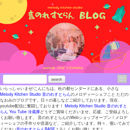
search
いらっしゃいませ!こんにちは。杜の都センダードにある、小さな
活動履歴
Melody Kitchen Studio 音のれすとらん
のメロディーシェフこと ただの
なおみのブログです。日々の暮しなどご紹介しております。現在、
メディア出演
youtube配信に奮闘しております！
Melody Kitchen Studio 音のれすと
らん You Tube 冷蔵庫
どうぞご賞味くださいませ。応援、ご登録よろし
ライブいろいろお知らせ
くお願い致します。 音のれすとらんのWebショップオープン！メロデ
ィーシェフの手作りや音源など、ご紹介しています。時々、覗いてみて
新月＆満月の「お月さま瞑想ライブ」
ください
音のれすとらんBASE
よろしくお願い致します！