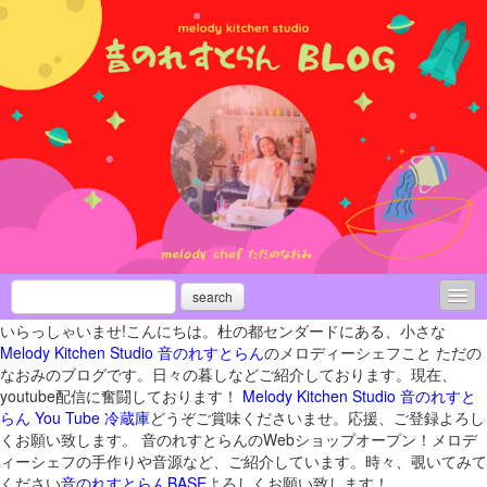
search
いらっしゃいませ!こんにちは。杜の都センダードにある、小さな
活動履歴
Melody Kitchen Studio 音のれすとらん
のメロディーシェフこと ただの
なおみのブログです。日々の暮しなどご紹介しております。現在、
メディア出演
youtube配信に奮闘しております！
Melody Kitchen Studio 音のれすと
らん You Tube 冷蔵庫
どうぞご賞味くださいませ。応援、ご登録よろし
ライブいろいろお知らせ
くお願い致します。 音のれすとらんのWebショップオープン！メロデ
ィーシェフの手作りや音源など、ご紹介しています。時々、覗いてみて
新月＆満月の「お月さま瞑想ライブ」
ください
音のれすとらんBASE
よろしくお願い致します！