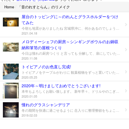
Home
/
「音のれすとらん」のリメイク
星に願いを音どけするチベッタンシンギングボウルの調べ
屋台のトッピングに～のれんとグラスホルダーをつけ
メロディーシェフのお鍋～チベッタンシンギングボウル
てみた
今朝も地震がありましたね 宮城県沖に、何かあるのでしょうかね、、 まだ、続くのだろうか、、 昨日、ヒャッとしたことがありましたが ひとりで解決出来てしまったことに 自分にびっくりでした（笑） 何かというと 先月でしたか、大きな地震があった時が原因 と推測されますが…地震が多くて覚えてなくて（苦笑） ピアノの天井に吊るしている、電球が切れたので ありあわせの電球に、交換しようと ピアノによじ登ったら、ピアノがグラグラと揺れ どうして揺れるの?と 慌ててピアノの脚をのぞいてみたら、、 なんと、片側の車輪が、木の板から半分 落ちかけていていまして ヒャ～と叫んでしまいました ずっと氣づかず弾いていたみたい（冷汗） あれは3.11級だったのか、、そこまでではないけど 結構、揺れたんだなと ピアノさんが、歩いていたのです 3.11の時は、悲惨でした ピアノさんは、30センチ歩きましたから ちょっと斜めになったりしてね その時は、家族総出で30センチ出たままの位置で 真っ直ぐやっと直した記憶が蘇り 自分だけでは、タイヤが板にうまく上がらない かもしれないけど、トライしてみたら 難なく元の位置に、動いてくれました感激! ばか力発揮しちゃったようで（苦笑） 自分に驚きましたしかも そんなに力は入れてないのになと なんで動かせたんだろうと、冷静に考えてみたら 丁度、胃の調子を氣づかって 縄ひもをお腹まわりに、ゆるく巻いていたので 体が勝手に元に戻ろうとする働きがあるとか もしかしたらそれが、良かったのかもと ひもを巻いている事で、安定しているのです 力の分散がおきず、最小限の力でずんだのかなと 丹田に巻いていたら、もっと良かったかもね たかが紐 されど紐でした 力仕事などされる際に、お試ししてみてください 頭痛には、痛みの軽減に頭に巻きます 病んでいる時は、知っていても中々 思い出せなかったりしますがね もし、思い出せたらということで そうそう、宮城県に住んでいながら 水道民営化問題を知らずにいて 数ヶ月前にお友達から、教えてもらいまして それ駄目じゃん!! と、とっさに思いました 色々調べるとyoutubeチャンネルで 「宮城県の水道民営化問題」という チャンネルを見つけましたよ まだ全部見切れてませんが 以前、お世話になりました エフエムたいはくの野田さんのお声を聞き 懐かしくなりました エフエムたいはくラジオでも、水道民営化について 放送されているようですので 和多志のように、全然知らなかったという人が いなくなることを希望しています 世界の茶番劇から、目が離せませんが 身近にも迫っているんだと ワクチンもですよね なぜ宮城県で水道民営化にしないといけないのか? もし外国人に買われたら、、安全性は? 水道代値上がりの可能性も有るかもなと そうならないで欲しいものです フリーエネルギーに移行する時代なのに まだ利権とかそういうのの争いなんでしょうか だとしたら、、呆れるのだ。。 和多志なりに、お水の美しさなど ちょっと変わった切り口になりそうだけど グラスハープで伝えていけたらなと きのうは、屋台を少し改造して グラスホルダーをつけたり のれんをこさえてみました youtubeの舞台でした 3.11を乗り越え 現在の地震でも、割れないで 活き残っているグラス達の音色を徐々に ご披露してまいりますね 自粛モードはやめました 新たなメニューもこれから、オープンして まいりますね 音のれすとらんをよろしくお願い致します 只今準備中～!
天使のオルガン「グラスハープ」
2021.04.18
メロディーシェフの厨房～シンギングボウルのお鍋収
楽しかったね♪
納和箪笥の屋根つくり
震災後の日々な暮らし
今日は憧れの厨房つくり と言っても 分解して、扉にしていた木枠2枚をはずし 両サイドに使用 天井の棚というのかな? それは、和箪笥の引き出しを利用して ダボが丁度4つあり トンカチで埋め込み ドリルでネジをしめ押さえました シンギングボウルのお鍋収納 和箪笥の上にのせて屋台かな（笑） 憧れの厨房出来上がり～ いろいろ工夫して暮らしています（笑） 棚にはあまり重たいものは、無理かもね グリーンネックレスなど ダランとさがる植物でも、置いてみようかな 色塗りしたり ライトつけてみたり グラスを吊るしてみたり You Tubeの舞台にも出来るしね 楽しんでもらえたら嬉しいな 夢膨らむ厨房でした（笑）
2020.11.08
月のリズムで庭しごと
トイピアノのお色直し完成!
トイピアノをテーブルがわりに 観葉植物をずっと置いていたので 蓋にサビがついていました 何となく水色に スプレータイプでシューっとね サビも隠れて綺麗になりました～ とりあえず蓋だけにして キラキラアクリル絵の具でちょっと デザインを入れてみようか 色々、遊んでしまいそうでした（笑） Twitterにあげさせていただいた 坂本龍一さんのYouTubeを今日は 観なさいって日だったのか 観てみようとしたら 化粧水のコルクがポン!と飛び 続きまして ペットボトルがバキッと鳴り（笑） …時々、音の合図?らしきものが 答えのように…さだかではありませんが鳴ります。 観てみて合図だったのかな?（笑） 映像と音楽の世界憧れるな～と クリスタルシンギングボウルを奏で 作品に取り込まれていたりね お色直ししたトイピアノで、最近練習中の バッハのプレリュードだ!わ～と（笑） 坂本龍一さんは、スタインウェイですがね プレリュード弾かれるお姿がありました。 私も、自分の作品にいろんな楽器を 取り入れていけるようになりたいな～と まだまだ、活用しきれてなくいるねと あと、自然音集めもしたかったんだよねと 心の栄養いただきました。 プレリュード、トイピアノバージョン 楽しみながら練習しようっと。 興味がありましたら、28日まで無料配信 してますから、じっくりご覧になられて みてはいかがでしょうか。
造形音楽「音のおままごと」
2020.05.25
2020年～明けましておめでとうございます!
手づくり
本年もよろしくお願い致します。 新年早々、ドリルやのこぎりを引っ張り出し ていました（笑） 私の創作童話「音ぎばなし」の絵の整理を どうしたらいいかなと 紙芝居にしてみたら!と、お告げ（笑） ちょっとぼんやりしてみる するとワクワクしてきたので、紙芝居の舞台は 作れないかなと、処分しようか迷っていた 黒板イーゼルをリメイクに 1月27日のBirthdayライブで、第1話 「お星さまとのおやくそく」をご披露することに。 間に合わせましょうっと!
2020.01.05
みどりたち
憧れのグラスシャンデリア
冬の期間を快適に過ごせるように 念入りに整理整頓をちょこちょこしています。 楽器達の住所を決めて。 どこにいたら嬉しく思ってくれるかな。 他のもの達にも同じように話しかけながらね。 返事してくれたらいいんだけどな(笑) そして、大量にグラスがあります。 グラスホルダーを使って レギュラーグラスさん達だけでも おしゃれに収納できたらいいなと。 今までは、諦めていましたが どうにかできないかなと 押入れの和ダンスにお願いすることに してみました。 着物を収納する細い引き出しを取っぱらうと 空間ができるなと閃いた！ そこにグラスホルダーを吊るせるよう 計画中でした。 ちょっと創造しながら ワクワク気分が上がります。 色々かえるとバランスが違ってきます それを考えるのが好きなんですね。 照明カバーのお星さまがくらいかもと お隣のお部屋にお星さまを移動。 裸電球も明るめにチェンジして。ピカリ！ そういえば、グラスのシャンデリアに 憧れていたのを思い出してとりあえず あるものでできるかな？と考えました。 100円ショップのイーゼルを分解して ネジで固定して、輪ゴムストッパーを。 こんな感じにできました！ グラスキラキラ～ なんちゃってな代物ですが ちょっとワクワクしています(笑) これからいろいろバージョンアップ できたらいいなとね。 未来に不安を感じるより 明るい未来を見据えていこうとね(願) ピンポ～ンと！ わっ！新たな住人がやってきました～ カリンバさんです(笑) オルゴールのご先祖さまらしいね。 ひょうたんでカリンバつくりできないかな。 ちょっと乾燥中のひょうたん達に 相談してみようっと。 明後日は新月。 お月さまにも音色を音どけしないとね。 楽しみ楽しみ。
メロディーシェフと遊ぼう!
2019.02.03
ひょうたんで楽器をつくろう