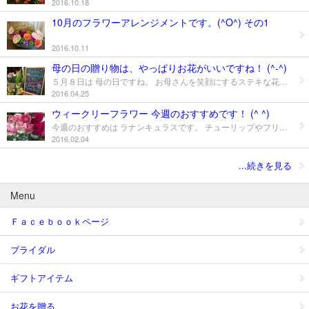
2016.10.18
10月のフラワーアレンジメントです。(^O^) その1
2016.10.11
母の日の贈り物は、やっぱりお花がいいですね！ (^-^)
５月８日は 母の日ですね。 お母さんを笑顔にするステキな花贈り、お手伝いします！ (^O^)／ ご予約はお早めに。
2016.04.25
ウィークリーフラワー 今週のおすすめです！ (^ ^)
今週のおすすめは ラナンキュラスです。 チューリップやフリージアなど春を告げる花の一つとして人気のお花、 ぽってり ふっくら とっても可愛いお花です！ (^o^)/
2016.02.04
...続きを見る
Menu
Ｆａｃｅｂｏｏｋページ
ブライダル
ギフトアイテム
お花を贈る